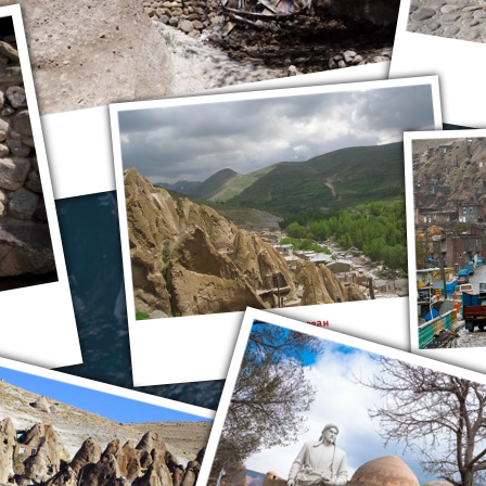
Кандован
Кандован