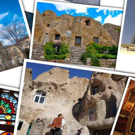
Тебриз
Кандован