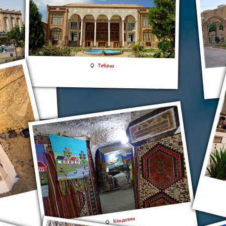
Тебриз
Кандован