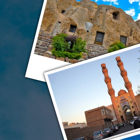
Тебриз
Тебриз