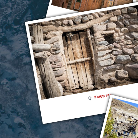
Тебриз
Кандован