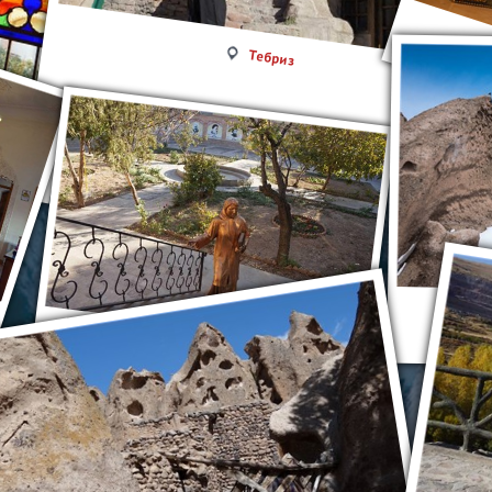
Тебриз
Тебриз