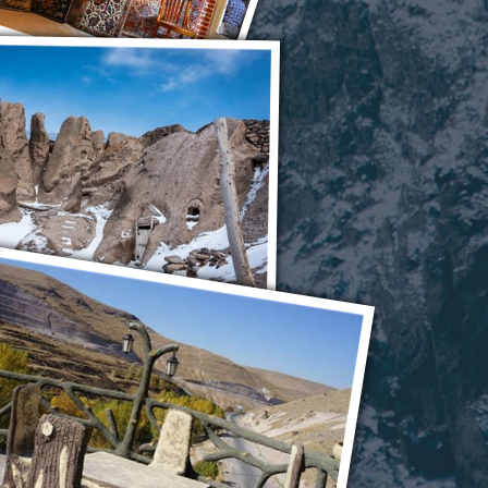
Тебриз
Кандован