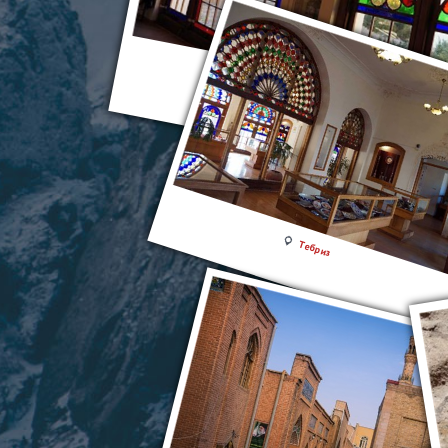
Тебриз
Тебриз