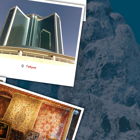
Тебриз
Тебриз