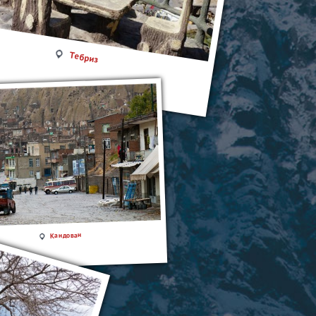
Тебриз
Кандован