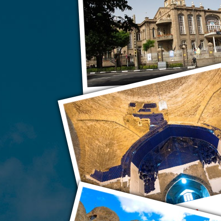
Тебриз
Тебриз