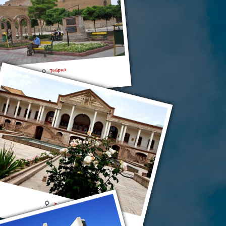
Тебриз
Тебриз