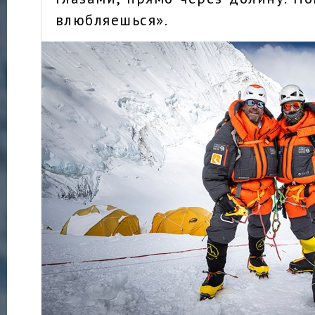
влюбляешься».