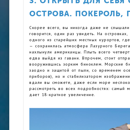
3. ОТКРЫТЬ ДЛЯ СЕБ
ОСТРОВА. ПОКЕРОЛЬ, 
Скорее всего, вы никогда даже не слышали 
говорится, один раз увидеть. На островках
одного из старейших местных курортов, где
— сохранилась атмосфера Лазурного Берега
нахлынули американцы. Плыть всего четверть
едва выйдя из гавани. Впрочем, стоит отпр
вооружившись зорким биноклем. Морские би
заодно и защитой от пыли, со временем ос
приборов), но и стабилизатором изображени
вдали вы сможете, даже если море неспок
рассмотреть во всех подробностях: самый
дает 18-кратное увеличение.