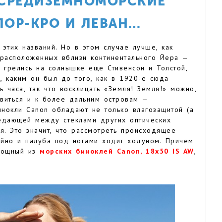
Я СРЕДИЗЕМНОМОРСКИЕ
ПОР-КРО И ЛЕВАН…
этих названий. Но в этом случае лучше, как
, расположенных вблизи континентального Йера —
 грелись на солнышке еще Стивенсон и Толстой,
, каким он был до того, как в 1920-е сюда
 часа, так что восклицать «Земля! Земля!» можно,
авиться и к более дальним островам —
нокли Canon обладают не только влагозащитой (а
едающей между стеклами других оптических
я. Это значит, что рассмотреть происходящее
ойно и палуба под ногами ходит ходуном. Причем
 мощный из
морских биноклей Canon, 18x50 IS AW
,