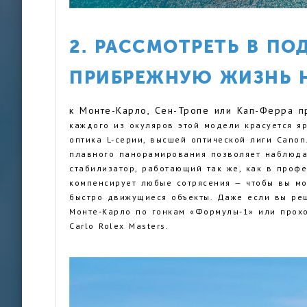
2. РАССМОТРЕТЬ В ПО
ПРИБРЕЖНУЮ ЖИЗНЬ 
к Монте-Карло, Сен-Тропе или Кап-Ферра 
каждого из окуляров этой модели красуется я
оптика L-серии, высшей оптической лиги Canon
плавного панорамирования позволяет наблюда
стабилизатор, работающий так же, как в проф
компенсирует любые сотрясения — чтобы вы мо
быстро движущиеся объекты. Даже если вы ре
Монте-Карло по гонкам «Формулы-1» или прох
Carlo Rolex Masters.