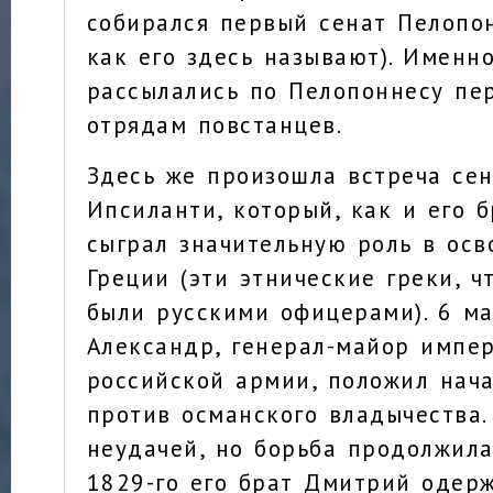
собирался первый сенат Пелопон
как его здесь называют). Именн
рассылались по Пелопоннесу пе
отрядам повстанцев.
Здесь же произошла встреча се
Ипсиланти, который, как и его б
сыграл значительную роль в ос
Греции (эти этнические греки, ч
были русскими офицерами). 6 м
Александр, генерал-майор импе
российской армии, положил нач
против османского владычества.
неудачей, но борьба продолжила
1829-го его брат Дмитрий одер