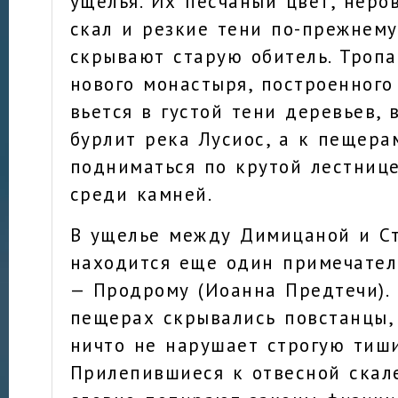
ущелья. Их песчаный цвет, неро
скал и резкие тени по-прежнем
скрывают старую обитель. Тропа
нового монастыря, построенного 
вьется в густой тени деревьев, 
бурлит река Лусиос, а к пещера
подниматься по крутой лестнице
среди камней.
В ущелье между Димицаной и С
находится еще один примечате
— Продрому (Иоанна Предтечи). 
пещерах скрывались повстанцы, 
ничто не нарушает строгую тиши
Прилепившиеся к отвесной скал