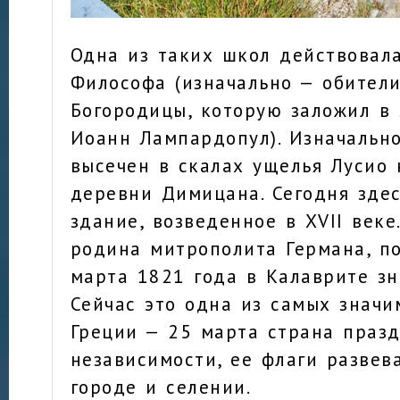
Одна из таких школ действовал
Философа (изначально — обител
Богородицы, которую заложил в 
Иоанн Лампардопул). Изначальн
высечен в скалах ущелья Лусио 
деревни Димицана. Сегодня здес
здание, возведенное в XVII век
родина митрополита Германа, п
марта 1821 года в Калаврите зн
Сейчас это одна из самых значи
Греции — 25 марта страна праз
независимости, ее флаги развев
городе и селении.