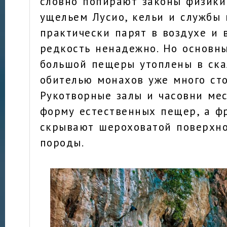
словно попирают законы физики
ущельем Лусио, кельи и службы
практически парят в воздухе и 
редкость ненадежно. Но основн
большой пещеры утоплены в ска
обителью монахов уже много сто
Рукотворные залы и часовни ме
форму естественных пещер, а фр
скрывают шероховатой поверхно
породы.