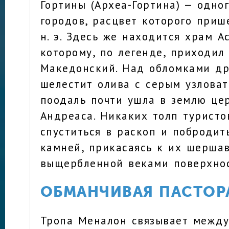
Гортины (Археа-Гортина) — одно
городов, расцвет которого приш
н. э. Здесь же находится храм А
которому, по легенде, приходил
Македонский. Над обломками др
шелестит олива с серым узловат
поодаль почти ушла в землю це
Андреаса. Никаких толп турист
спуститься в раскоп и побродит
камней, прикасаясь к их шершав
выщербленной веками поверхнос
ОБМАНЧИВАЯ ПАСТОР
Тропа Меналон связывает между