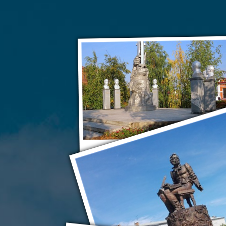
Ялуторовск