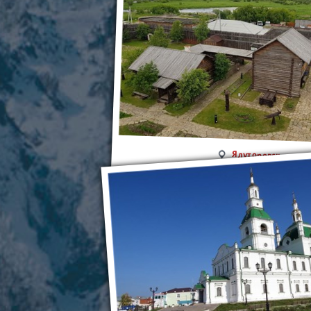
Ялуторовск