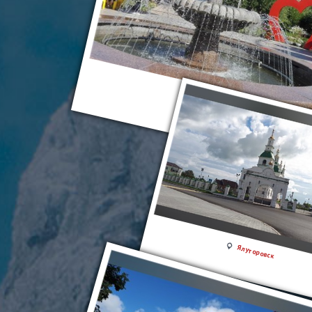
Ялуторовск
Ялуторовск