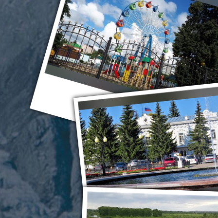
Ялуторовск
Ялуторовск