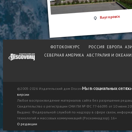
Ялуторовск
ФОТОКОНКУРС
РОССИЯ
ЕВРОПА
АЗ
СЕВЕРНАЯ АМЕРИКА
АВСТРАЛИЯ И ОКЕАНИ
Мы в социальных сетях:
©2005-2026 Издательский дом Discovery. Все права защищены.
Ска
версии
Любое воспроизведение материалов сайта без разрешения редак
Свидетельство о регистрации СМИ ПИ № ФС 77-66095 от 10 июня 201
Выдано: Федеральной службой по надзору в сфере связи, информ
технологий и массовых коммуникаций (Роскомнадзор). 16+
О редакции