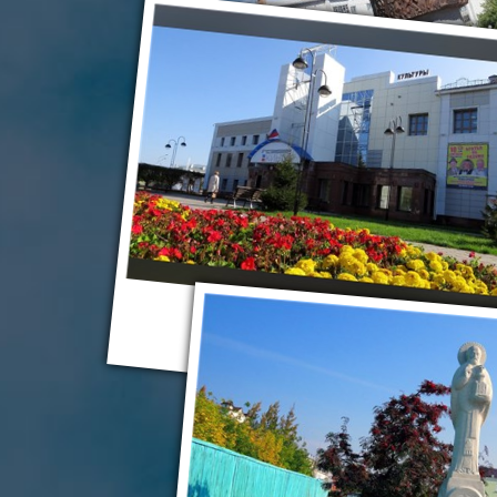
Ялуторовс
Ялуторовск