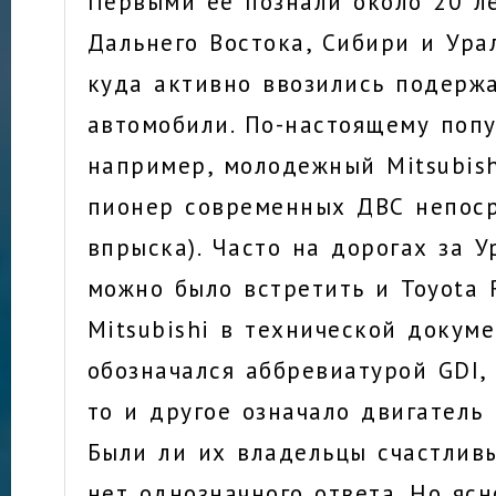
Первыми ее познали около 20 л
Дальнего Востока, Сибири и Урал
куда активно ввозились подерж
автомобили. По-настоящему поп
например, молодежный Mitsubishi
пионер современных ДВС непос
впрыска). Часто на дорогах за 
можно было встретить и Toyota R
Mitsubishi в технической докум
обозначался аббревиатурой GDI, 
то и другое означало двигатель
Были ли их владельцы счастлив
нет однозначного ответа. Но яс