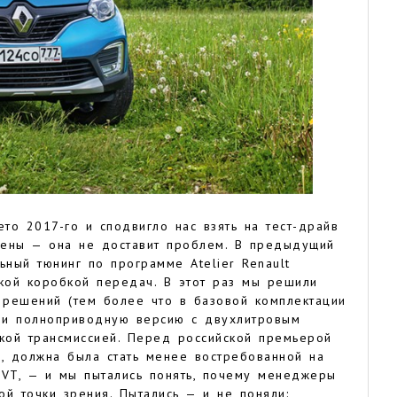
ето 2017-го и сподвигло нас взять на тест-драйв
рены — она не доставит проблем. В предыдущий
ный тюнинг по программе Atelier Renault
кой коробкой передач. В этот раз мы решили
х решений (тем более что в базовой комплектации
али полноприводную версию с двухлитровым
ской трансмиссией. Перед российской премьерой
я, должна была стать менее востребованной на
CVT, — и мы пытались понять, почему менеджеры
й точки зрения. Пытались — и не поняли: