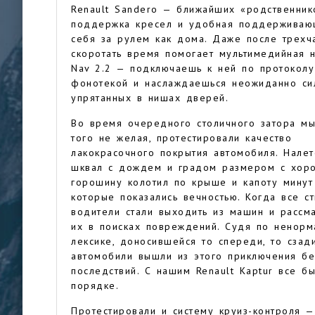
Renault Sandero — ближайших «родственник
поддержка кресел и удобная поддерживающ
себя за рулем как дома. Даже после трехча
скоротать время помогает мультимедийная 
Nav 2.2 — подключаешь к ней по протоколу
фонотекой и наслаждаешься неожиданно сил
упрятанных в нишах дверей.
Во время очередного столичного затора мы
того не желая, протестировали качество
лакокрасочного покрытия автомобиля. Нале
шквал с дождем и градом размером с хор
горошину колотил по крыше и капоту минут 
которые показались вечностью. Когда все ст
водители стали выходить из машин и рассма
их в поисках повреждений. Судя по ненорм
лексике, доносившейся то спереди, то сзади
автомобили вышли из этого приключения бе
последствий. С нашим Renault Kaptur все б
порядке.
Протестировали и систему круиз-контроля 