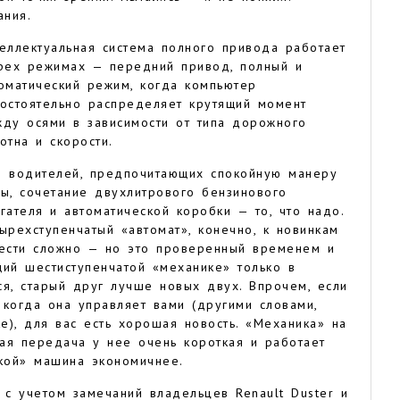
ания.
еллектуальная система полного привода работает
рех режимах — передний привод, полный и
оматический режим, когда компьютер
остоятельно распределяет крутящий момент
ду осями в зависимости от типа дорожного
отна и скорости.
 водителей, предпочитающих спокойную манеру
ы, сочетание двухлитрового бензинового
гателя и автоматической коробки — то, что надо.
ырехступенчатый «автомат», конечно, к новинкам
ести сложно — но это проверенный временем и
щий шестиступенчатой «механике» только в
тся, старый друг лучше новых двух. Впрочем, если
 когда она управляет вами (другими словами,
), для вас есть хорошая новость. «Механика» на
вая передача у нее очень короткая и работает
икой» машина экономичнее.
с учетом замечаний владельцев Renault Duster и