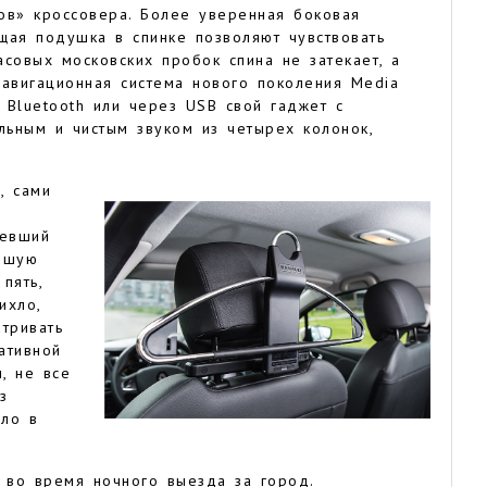
ов» кроссовера. Более уверенная боковая
ая подушка в спинке позволяют чувствовать
совых московских пробок спина не затекает, а
навигационная система нового поколения Media
 Bluetooth или через USB свой гаджет с
ьным и чистым звуком из четырех колонок,
, сами
тевший
ошую
пять,
ихло,
тривать
ативной
, не все
з
ыло в
— во время ночного выезда за город.