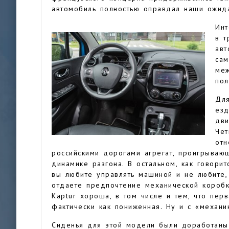
автомобиль полностью оправдал наши ожид
Инт
в т
авт
сам
меж
пол
Для
езд
дви
Чет
отн
российскими дорогами агрегат, проигрываю
динамике разгона. В остальном, как говори
вы любите управлять машиной и не любите,
отдаете предпочтение механической коробке
Kaptur хороша, в том числе и тем, что пер
фактически как пониженная. Ну и с «механ
Сиденья для этой модели были доработаны 