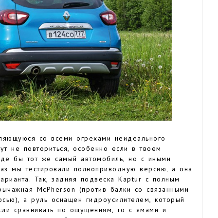
авляющуюся со всеми огрехами неидеального
тут не повториться, особенно если в твоем
оде бы тот же самый автомобиль, но с иными
раз мы тестировали полноприводную версию, а она
рианта. Так, задняя подвеска Kaptur с полным
ычажная McPherson (против балки со связанными
сью), а руль оснащен гидроусилителем, который
сли сравнивать по ощущениям, то с ямами и