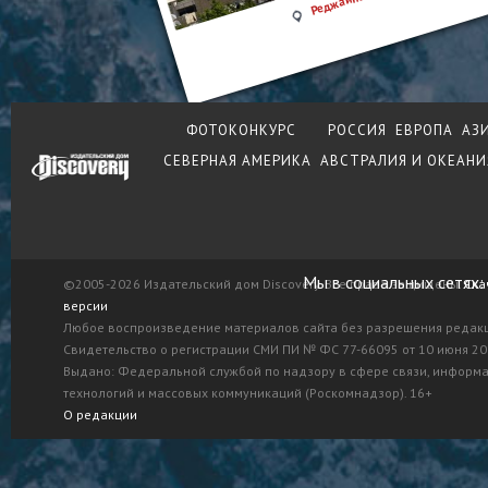
Реджайна
ФОТОКОНКУРС
РОССИЯ
ЕВРОПА
АЗ
СЕВЕРНАЯ АМЕРИКА
АВСТРАЛИЯ И ОКЕАНИ
Мы в социальных сетях:
©2005-2026 Издательский дом Discovery. Все права защищены.
Ска
версии
Любое воспроизведение материалов сайта без разрешения редак
Свидетельство о регистрации СМИ ПИ № ФС 77-66095 от 10 июня 201
Выдано: Федеральной службой по надзору в сфере связи, информ
технологий и массовых коммуникаций (Роскомнадзор). 16+
О редакции