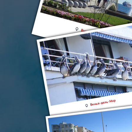
Винья-дель-Мар
Винья-дель-Мар