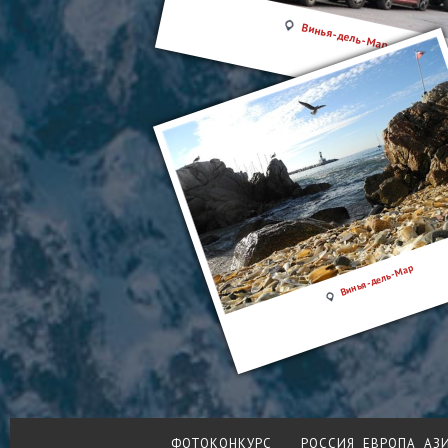
Винья-дель-Мар
Винья-дель-Мар
ФОТОКОНКУРС
РОССИЯ
ЕВРОПА
АЗ