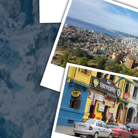
Винья-дель-Мар
Винья-дель-Мар