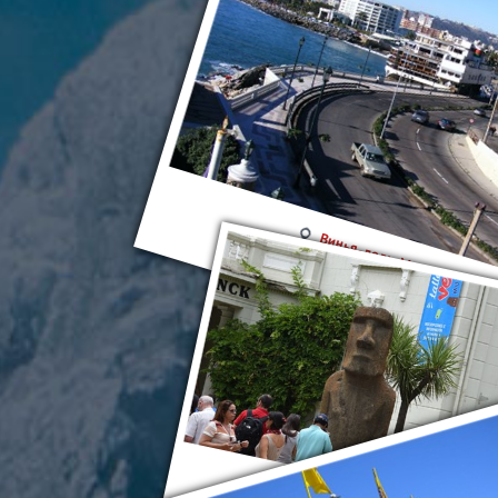
Винья-дель-Мар
Винья-дель-Мар