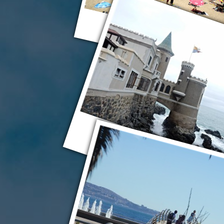
Винья-дель-Мар
Винья-дель-Мар