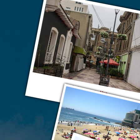
Винья-дель-Мар