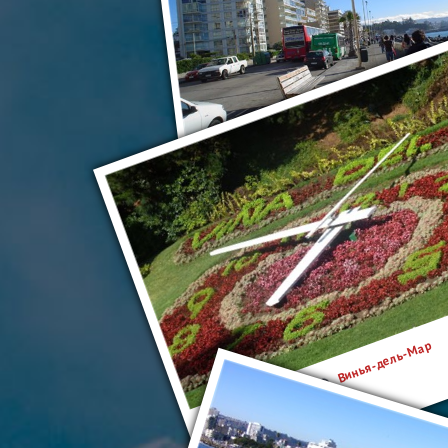
Винья-дель-Мар
Винья-дель-Мар