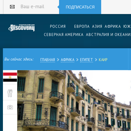
ПОДПИСАТЬСЯ
Ваш e-mail
РОССИЯ
ЕВРОПА
АЗИЯ
АФРИКА
ЮЖ
СЕВЕРНАЯ АМЕРИКА
АВСТРАЛИЯ И ОКЕАНИ
Вы сейчас здесь:
ГЛАВНАЯ
АФРИКА
ЕГИПЕТ
КАИР
Каир — его название звучит как музыка, возмо
сочетания букв, а всего, что издавна известн
этом огромном (самый крупный город Ближнего
шумном городе; о его многочисленных архите
минаретах, жарких африканских ночах, пряных 
многообразии и разношерстной толпе, не уме
лабиринте узких, беспорядочно застроенных у
заблудиться, и рынке, который сам по себе —