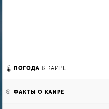
предметов древнеегипетского искусства (боле
вы не найдете нигде в мире, да и само здани
1902 году, тоже достойно внимания. Коптский 
искусства, Детский музей Каира — тоже чрезв
а помимо них здесь имеются также Музей совр
почтовый и железнодорожный музеи.
ПОГОДА
В КАИРЕ
ФАКТЫ О КАИРЕ