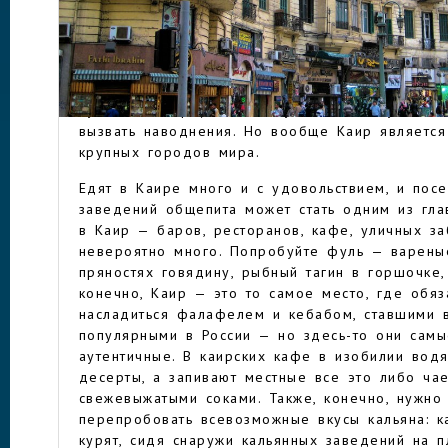
Сами египтяне называют свой город — Маср — т
Раскинулся Каир на обоих берегах Нила. В Ка
15 градусов выше ноля) и жаркое лето (част
КАИР
отметки 40 градусов). Осадки здесь редки (ск
пустыне Сахары), но если уж дожди идут, то т
вызвать наводнения. Но вообще Каир является
крупных городов мира.
Едят в Каире много и с удовольствием, и пос
заведений общепита может стать одним из гла
в Каир — баров, ресторанов, кафе, уличных за
невероятно много. Попробуйте фуль — варены
пряностях говядину, рыбный тагин в горшочке,
конечно, Каир — это то самое место, где обя
насладиться фалафелем и кебабом, ставшими 
популярными в России — но здесь-то они самы
аутентичные. В каирских кафе в изобилии вод
десерты, а запивают местные все это либо ча
свежевыжатыми соками. Также, конечно, нужно
перепробовать всевозможные вкусы кальяна: к
курят, сидя снаружи кальянных заведений на п