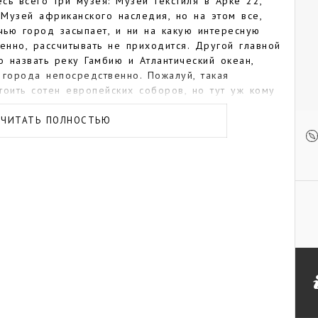
сь всего три музея: Музей текстиля в Арке 22,
Музей африканского наследия, но на этом все,
очью город засыпает, и ни на какую интересную
енно, рассчитывать не приходится. Другой главной
 назвать реку Гамбию и Атлантический океан,
 города непосредственно. Пожалуй, такая
тоить сотен европейских соборов, но тут уж кому
 найти довольно много зданий, оставшихся от
церквей. Впрочем, большинство из них закрыто.
ЧИТАТЬ ПОЛНОСТЬЮ
открыта, и ее минареты присоединяются к
амых высоких городских строений.