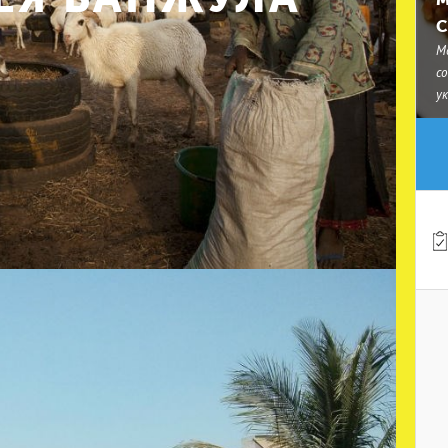
С
М
с
у