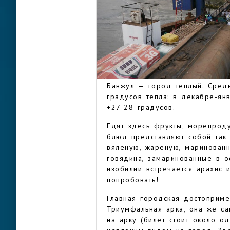
рабов (и как торговый порт).
честь секретаря английского 
Батерста. Батерстом Банжул н
название получил после обрет
интересный момент в истории
государственный переворот, в
БАНЖУЛ
арка 22, в которой сейчас рас
Банжул — город теплый. Сред
градусов тепла: в декабре-ян
+27-28 градусов.
Едят здесь фрукты, морепрод
блюд представляют собой так
вяленую, жареную, маринован
говядина, замаринованные в о
изобилии встречается арахис 
попробовать!
Главная городская достоприм
Триумфальная арка, она же са
на арку (билет стоит около о