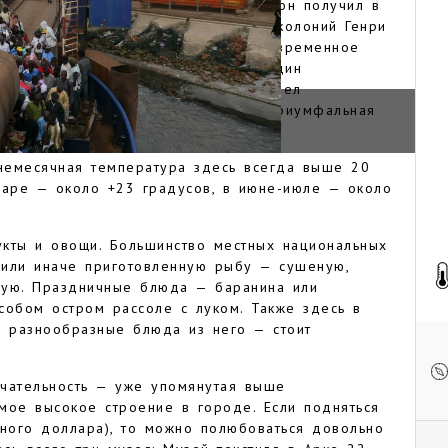
 Свое первое название — Батерст — он получил в
британского Министерства по делам колоний Генри
азывался вплоть до 1973 года, а современное
ения страной независимости. Еще один
 города: в 1994 году здесь произошел
 честь которого была воздвигнута триумфальная
полагается текстильный музей.
немесячная температура здесь всегда выше 20
варе — около +23 градусов, в июне-июле — около
укты и овощи. Большинство местных национальных
 или иначе приготовленную рыбу — сушеную,
ную. Праздничные блюда — баранина или
собом остром рассоле с луком. Также здесь в
и разнообразные блюда из него — стоит
ечательность — уже упомянутая выше
мое высокое строение в городе. Если подняться
дного доллара), то можно полюбоваться довольно