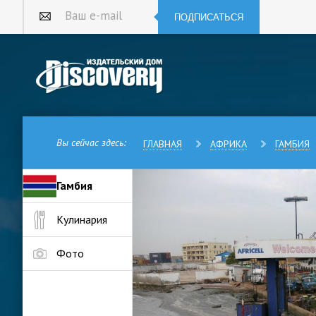
ПОДПИСАТЬСЯ
Ваш e-mail
Вы сейчас здесь:
ГЛАВНАЯ
АФРИКА
ГАМБИЯ
Гамбия
Столица Гамбии, Банжул, когд
Кулинария
претендовать на звание одной
приехали в эту страну, то бе
узнать о ней некоторые подро
Фото
Находится Банжул на острове 
впадения реки Гамбии в Атлан
печальная: образован он был 