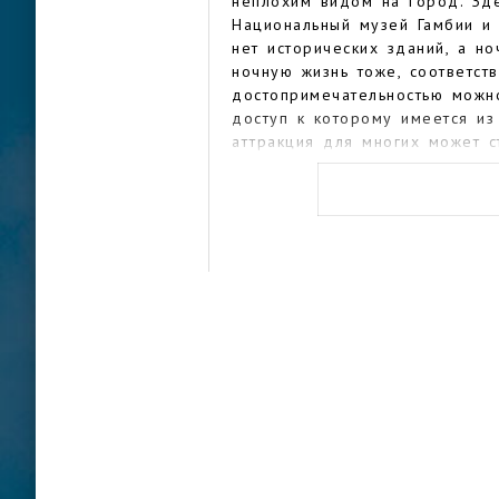
неплохим видом на город. Зде
Национальный музей Гамбии и 
нет исторических зданий, а н
ночную жизнь тоже, соответств
достопримечательностью можно
доступ к которому имеется из
аттракция для многих может с
что нравится. В городе можно
англичан — например, здания 
Зато главная мечеть Банжула 
Триумфальной арке в звании с