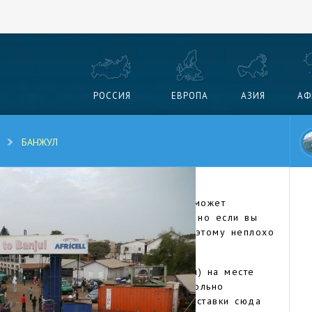
РОССИЯ
ЕВРОПА
АЗИЯ
АФ
БАНЖУЛ
а-то называвшаяся Батерст, вряд ли может
 из самых интересных столиц мира, но если вы
з посещения столицы не обойтись, поэтому неплохо
бности.
Святой Марии (он же остров Банжул) на месте
тический океан. История у него довольно
британцами в 1816 году с целью поставки сюда