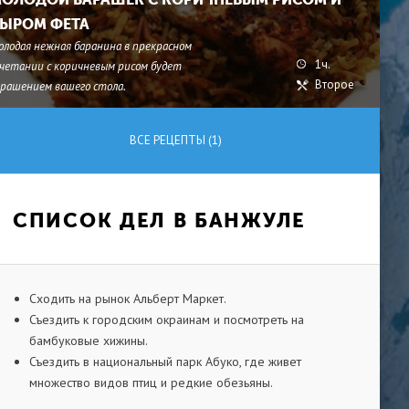
ЫРОМ ФЕТА
олодая нежная баранина в прекрасном
1ч.
очетании с коричневым рисом будет
Второе
крашением вашего стола.
ВСЕ РЕЦЕПТЫ (1)
СПИСОК ДЕЛ В БАНЖУЛЕ
Сходить на рынок Альберт Маркет.
Съездить к городским окраинам и посмотреть на
бамбуковые хижины.
Съездить в национальный парк Абуко, где живет
множество видов птиц и редкие обезьяны.