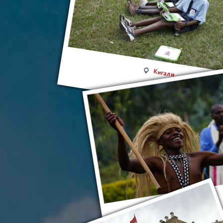
Кигали
Руанда