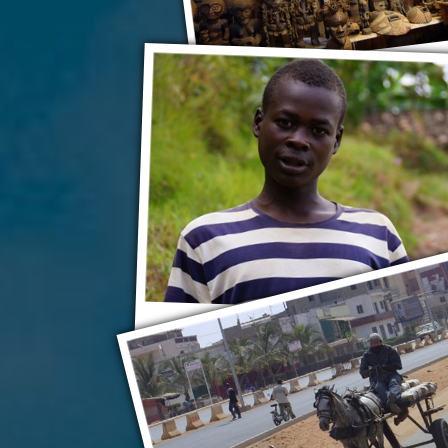
Руанда
Руанда