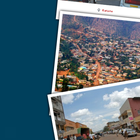
Кигали
Руанда