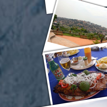
Кигали
Руанда