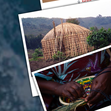
Кигали
Руанда