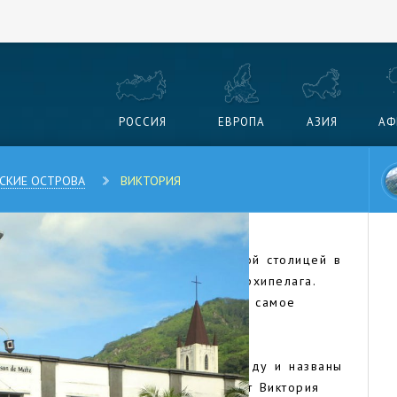
РОССИЯ
ЕВРОПА
АЗИЯ
АФ
СКИЕ ОСТРОВА
ВИКТОРИЯ
 Виктория считается самой маленькой столицей в
ве Маэ – одном из 115 островов архипелага.
ающие на Сейшалах. Чтобы увидеть самое
 несколько часов.
альскими мореплавателями в 1505 году и названы
колько раз переименовывались. Порт Виктория