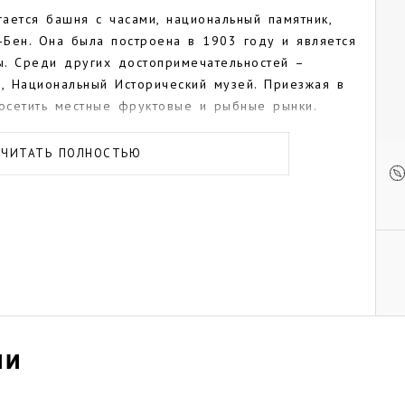
ается башня с часами, национальный памятник,
Бен. Она была построена в 1903 году и является
ы. Среди других достопримечательностей –
д, Национальный Исторический музей. Приезжая в
посетить местные фруктовые и рыбные рынки.
– Собор Непорочного Зачатия (римско-
ЧИТАТЬ ПОЛНОСТЬЮ
 Павла (англиканский). Есть также баптистская и
чети и индуистские храмы.
дным тропам стоит подняться на вершину Морн
7 метров. С нее открывается вид на остров Маэ и
стут реликтовые виды растений. Если совершать
ания, можно воспользоваться подъемником.
 объект – национальный морской парк Сент-Анн
Park), расположенный в 20 минутах езды на лодке
ИИ