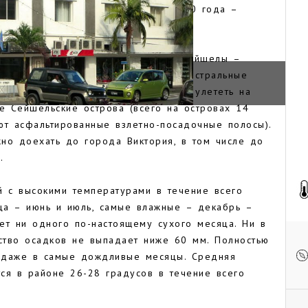
Великобритании в 1841 году, с 1960 года –
положен международный аэропорт Сейшелы –
ожет принимать крупные дальнемагистральные
ейсыиз Москвы. Из аэропорта можно улететь на
е Сейшельские острова (всего на островах 14
ют асфальтированные взлетно-посадочные полосы).
но доехать до города Виктория, в том числе до
а.
й с высокими температурами в течение всего
ца – июнь и июль, самые влажные – декабрь –
ет ни одного по-настоящему сухого месяца. Ни в
ство осадков не выпадает ниже 60 мм. Полностью
 даже в самые дождливые месяцы. Средняя
ся в районе 26-28 градусов в течение всего