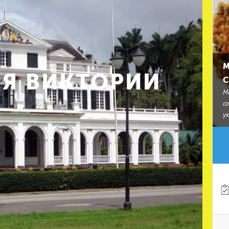
М
Я ВИКТОРИИ
С
М
с
у