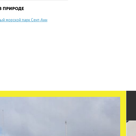
е миллиона туристов в год в здешние края – это
го, но расположены они в основном с
В ПРИРОДЕ
ова от столицы. Главный из них – Бо-Валлон
ый морской парк Сент-Анн
на два километра. Пляж представляет собой
 пальмами и кустарниками. Здесь
ых отелей. На пляже мелкий песок и пологий
щим надо помнить о приливах и отливах. Туристам
, занятия виндсерфингом, дайвингом, водными
дами спорта.
м креольская с французскими колоритом. В
ры моря. Рыбу готовят в кокосовом молоке.
инство блюд сейшельской кухни – острые, так что
стоит просить уменьшить количество приправ.