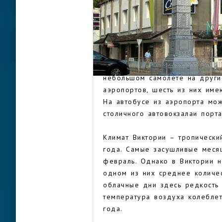
был назван в честь королевы 
город Виктория.
Неподалеку от Виктории рас
крупнейший на островах. Он м
ВИКТОРИЯ
самолеты, в том числе есть р
небольшом самолете на други
аэропортов, шесть из них име
На автобусе из аэропорта мож
столичного автовокзалаи порт
Климат Виктории – тропически
года. Самые засушливые меся
февраль. Однако в Виктории н
одном из них среднее количе
облачные дни здесь редкость
температура воздуха колеблет
года.