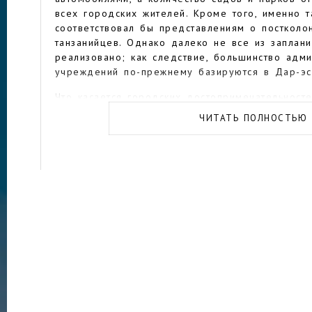
всех городских жителей. Кроме того, именно 
соответствовал бы представлениям о постколо
танзанийцев. Однако далеко не все из заплан
реализовано; как следствие, большинство адм
учреждений по-прежнему базируются в Дар-эс
Что касается городских достопримечательност
их не то чтобы много. Обязательно стоит осмо
ЧИТАТЬ ПОЛНОСТЬЮ
который должен был переехать и так и не пер
Парламент. Эти футуристические постройки ещ
Однако фотографировать их запрещено, несмот
правительственные функции они не выполняют
гостеприимством отличается один из самых кр
страны — тут вам не только покажут внутренне
чаем угостят. Также в городе имеются лютеран
католический соборы, а также мечеть Исмаили,
Муаммара Каддафи (да-да!) и другие. Стоит т
Геологический музей.