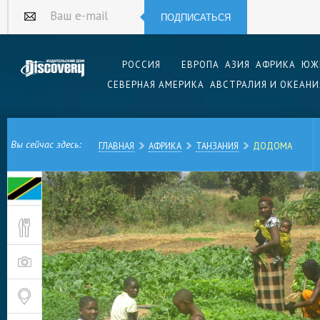
ПОДПИСАТЬСЯ
Ваш e-mail
РОССИЯ
ЕВРОПА
АЗИЯ
АФРИКА
ЮЖ
СЕВЕРНАЯ АМЕРИКА
АВСТРАЛИЯ И ОКЕАНИ
Вы сейчас здесь:
ГЛАВНАЯ
АФРИКА
ТАНЗАНИЯ
ДОДОМА
Одно из немногих доступных в 2020 году для
это Танзания. Не факт, что эта восточноафрика
первым выбором, будь этот выбор куда обшир
замечательный шанс познакомиться с ней побл
города Додома — столицы республики Танзани
Туристы приезжают в Танзанию, в основном, ч
большому ее городу — находящемуся на побе