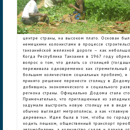
океана Дар-эс-Саламу. Многие даже ошибочно
столицу — кажется, даже танзанийские чиновни
находится фактическая столица страны, лишь 
Додому. Тем не менее, Додома — город весьм
ДОДОМА
частности, за счет бурной студенческой жизни
университета на 400000 человек населения). 
центре страны, на высоком плато. Основан бы
немецкими колонистами в процессе строительс
танзанийской железной дороги — как небольшо
Когда Республика Танзания в 1967 году обрела
вопрос о том, что делать со столицей (тогдаш
переживала одновременно как стремительный ро
большим количеством социальных проблем), и
принято решение перенести столицу в Додому
добившись экономического и социального разв
региона страны. Официально Додома стала сто
Примечательно, что приглашенные из западных
задумали выстроить новую столицу не в виде 
обычно выглядят метрополисы, а как «главную
деревень». Идея была в том, чтобы по город
ходить пешком, общественный транспорт прео
автомобилями, а количество садов и парков о