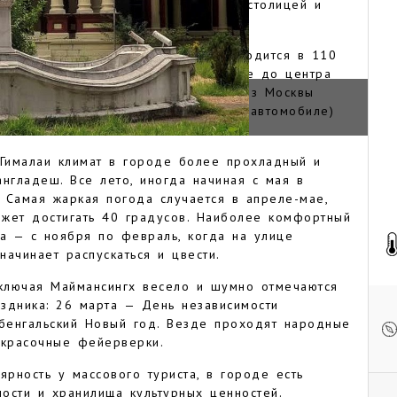
езные дороги, связывающие его со столицей и
а, ближайшая воздушная гавань находится в 110
Дакке. Путь на маршрутном автобусе до центра
5 часов, на такси выйдет быстрее. Из Москвы
НГХ
 способом, на самолете и поезде (автомобиле)
 Гималаи климат в городе более прохладный и
англадеш. Все лето, иногда начиная с мая в
 Самая жаркая погода случается в апреле-мае,
ожет достигать 40 градусов. Наиболее комфортный
а — с ноября по февраль, когда на улице
начинает распускаться и цвести.
включая Маймансингх весело и шумно отмечаются
здника: 26 марта — День независимости
бенгальский Новый год. Везде проходят народные
 красочные фейерверки.
рность у массового туриста, в городе есть
ости и хранилища культурных ценностей.