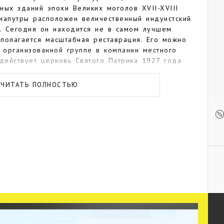
ных зданий эпохи Великих моголов XVII-XVIII
мапутры расположен величественный индуистский
. Сегодня он находится не в самом лучшем
полагается масштабная реставрация. Его можно
в организованной группе в компании местного
 действует церковь Святого Патрика 1927 года
а службы верующие прихожане и живущие в
ЧИТАТЬ ПОЛНОСТЬЮ
 британской колониальной архитектуры
иеся здания Университетский колледж Ананда
дж. Внутрь учебных заведений зайти вряд ли
ь все тонкости европейского зодчества на
старых сооружений в городе — старинный дворец
с располагается филиал местного банка. Здание
ления династии Заминдари, оно расположено
 центре. Его можно посетить при некоторой
мансингх собрана небольшая, но интересная