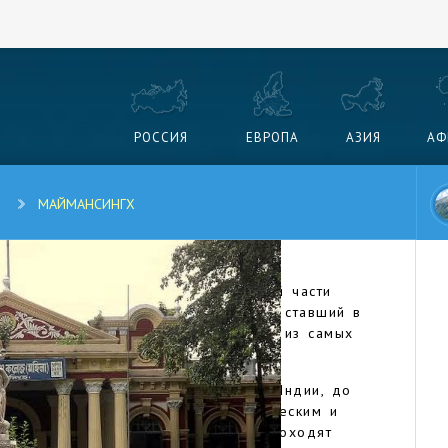
РОССИЯ
ЕВРОПА
АЗИЯ
АФ
МАЙМАНСИНГХ
и Дакка, расположенной в северной части
ортов на реке Старая Брахмапутра, ставший в
анской Ост-Индской Компании, одной из самых
стории.
город входил в состав Британской Индии, до
следние полвека является экономическим и
симого Бангладеша. Через город проходят