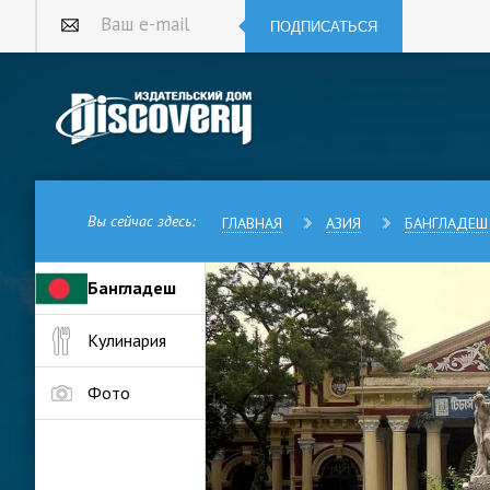
ПОДПИСАТЬСЯ
Ваш e-mail
Вы сейчас здесь:
ГЛАВНАЯ
АЗИЯ
БАНГЛАДЕШ
Бангладеш
Маймансингх — город в област
Кулинария
Бангладеш. Один из крупных п
конце XVIII века частью брит
крупных торговой империй в и
Фото
Вплоть до середины ХХ века 
1971 года — Пакистана, но по
транспортным центром незави