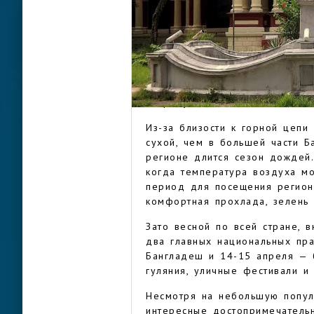
главные автомобильные и жел
соседними странами.
В самом городе нет аэропорт
километрах в столице страны 
Маймансингха займет около 2,
МАЙМАНСИ
время в пути комбинированным
потребует от 14 до 16 часов.
Из-за близости к горной цепи
сухой, чем в большей части Б
регионе длится сезон дождей.
когда температура воздуха м
период для посещения регион
комфортная прохлада, зелень 
Зато весной по всей стране, 
два главных национальных пра
Бангладеш и 14-15 апреля — 
гуляния, уличные фестивали и
Несмотря на небольшую популя
интересные достопримечательн