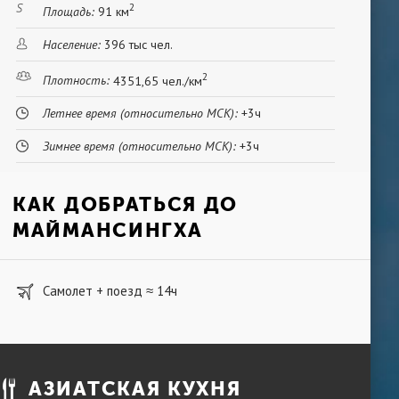
2
Площадь:
91 км
Население:
396 тыс чел.
2
Плотность:
4351,65 чел./км
Летнее время (относительно МСК):
+3ч
Зимнее время (относительно МСК):
+3ч
КАК ДОБРАТЬСЯ ДО
МАЙМАНСИНГХА
Самолет + поезд
14ч
≈
АЗИАТСКАЯ КУХНЯ