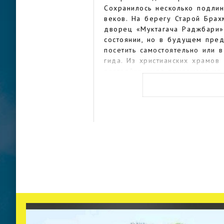
Сохранилось несколько подлин
веков. На берегу Старой Брах
дворец «Муктагача Раджбари»
состоянии, но в будущем пред
посетить самостоятельно или 
гида. Из христианских храмов
постройки, куда приезжают н
городе иностранцы.
Оригинальным обликом в стиле
отличаются хорошо сохранивш
Мохан и педагогический колле
получится, но снаружи оценит
азиатской земле можно.
Одно из самых загадочных и 
Гурпур Лодж, в котором сейча
было построено в эпоху прав
рядом с рынком Боро в самом
настойчивости.
В государственном Музее Май