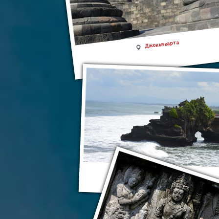
Джокьякарта
Храм Пура Танах-Лот