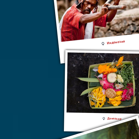
Индонезия
Денпасар