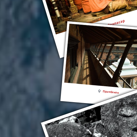
Денпасар
Прамбанан