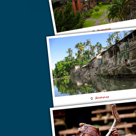
Денпасар
Денпасар