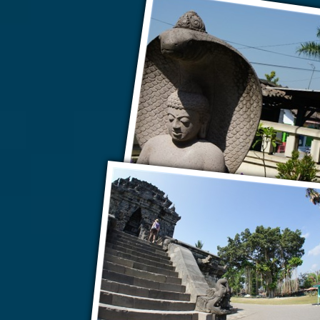
Джокьякарта