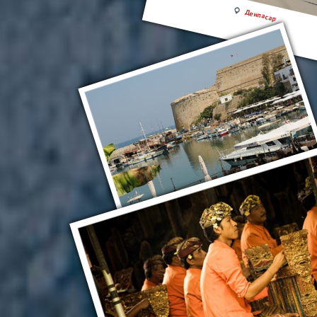
Денпасар
Денпасар