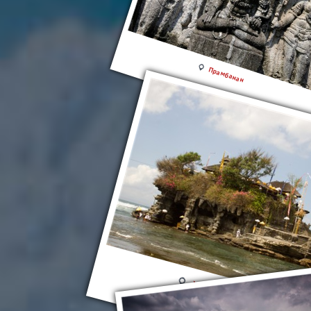
Прамбанан
Храм Пура Танах-Лот