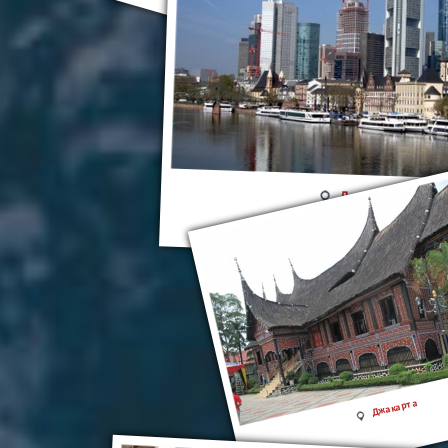
Денпасар
Джакарта