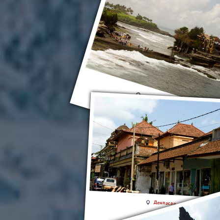
Храм Пура Танах-Лот
Денпасар