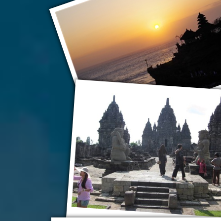
Храм Пура Танах-Ло