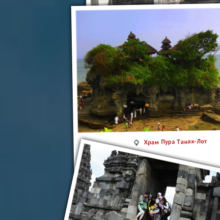
Прамбанан
Храм Пура Танах-Лот