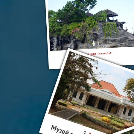
Джакарта
Храм Пура Танах-Лот