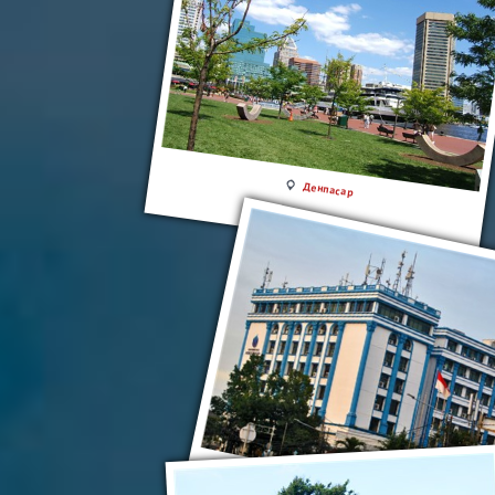
Денпасар