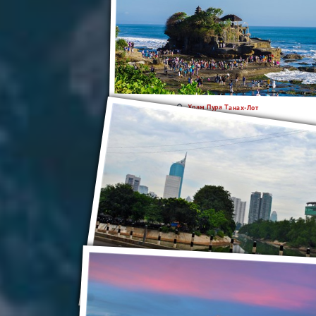
Храм Пура Танах-Лот
Джакарта