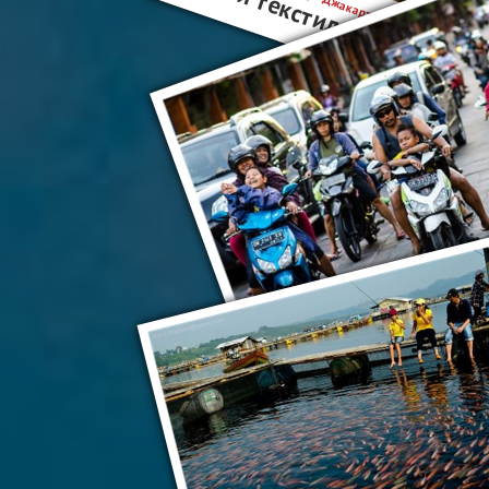
Музей текстиля в Джакарте
Джакарта
Денпас