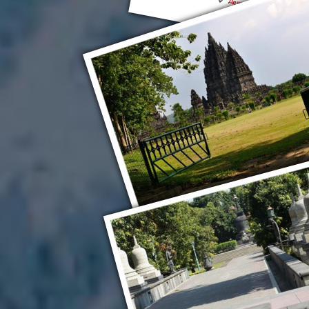
Денпасар
Прамбанан