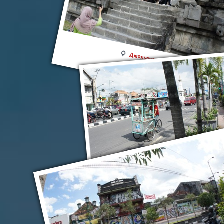
Джокьякарта
Джокьякарта