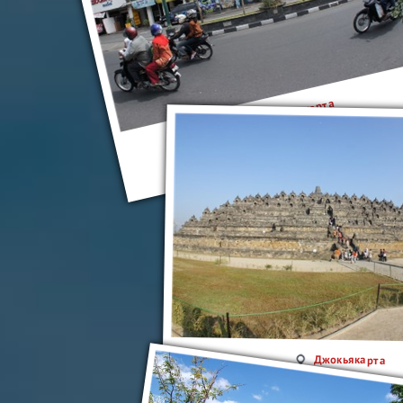
Джокьякарта
Джокьякарта