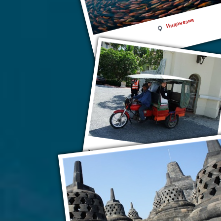
Индонезия
Ж/д станция Джакарта Кота
Джакарта