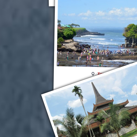
Храм Пура Танах-Ло