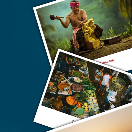
Денпасар
Денпасар