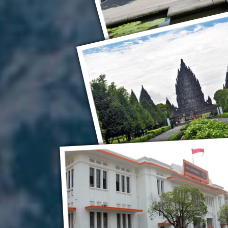
Джокьякарта
Прамбана