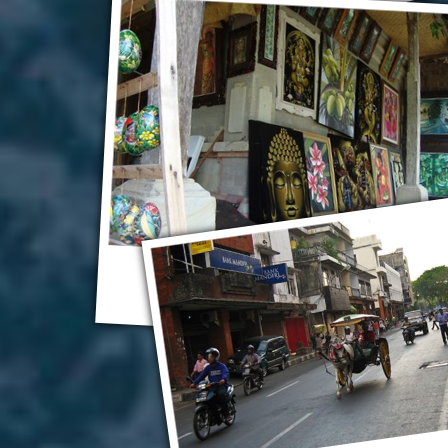
Денпасар