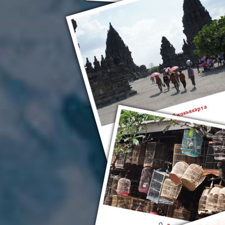
Джокьякарта