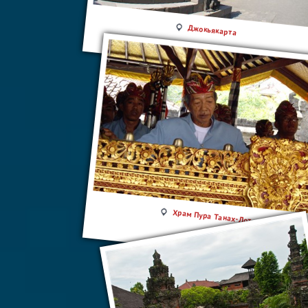
Джокьякарта
Храм Пура Танах-Лот