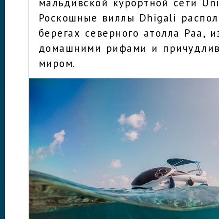
мальдивской курортной сети Univ
Роскошные виллы Dhigali распо
берегах северного атолла Раа, 
домашними рифами и причудли
миром.