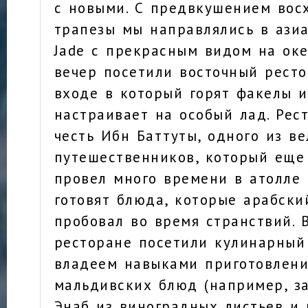
с новыми. С предвкушением вос
трапезы мы направлялись в ази
Jade с прекрасным видом на ок
вечер посетили восточный ресто
входе в который горят факелы и
настраивает на особый лад. Рес
честь Ибн Баттуты, одного из в
путешественников, который еще 
провел много времени в атолле 
готовят блюда, которые арабск
пробовал во время странствий. 
ресторане посетили кулинарный
владеем навыками приготовлен
мальдивских блюд (например, з
Энаб из виноградных листьев и 