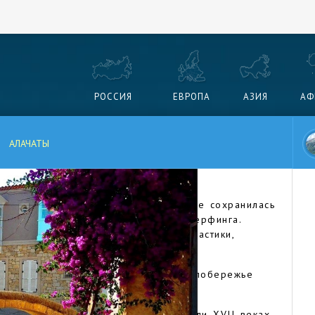
РОССИЯ
ЕВРОПА
АЗИЯ
АФ
АЛАЧАТЫ
ский городок на Эгейском море, где сохранилась
риезжают любители купания и виндсерфинга.
традиции производства съедобной мастики,
ециалитетом.
а полуострове Чешме на западном побережье
от аэропорта Измира.
ным источникам, начинается в XIV или XVII веках