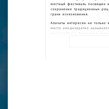
местный фестиваль посвящен 
сохранение традиционных реце
грани исчезновения.
Алачаты интересен не только 
место неоднократно называло
виндсерфингу благодаря нали
чувствуют себя в безопасност
течение всего года. Благодар
здесь работает множество сп
необходимые международные 
Местным кулинарным специалит
или съедобная смола. Ее полу
высушивают на солнце и упот
горький вкус, но затем она в
сироп. Исторически традицио
употреблялись после обеда. Т
мастичной водой, пудингом, 
специальный фонд, который з
посадкой новых, чтобы возро
съедобной мастики. Кроме тог