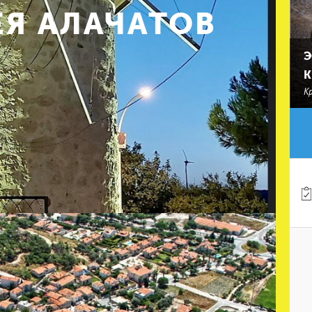
Я АЛАЧАТОВ
Э
К
К