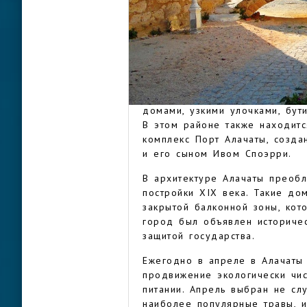
нашей эры. В XIX веке населе
того, как в начале ХХ века гр
турки, но греческий дух и гр
Сейчас Алачаты имеет статус 
своими улицами, каменными до
АЛАЧАТЫ
Алачаты считается одним из 
домами, узкими улочками, бут
В этом районе также находитс
комплекс Порт Алачаты, созд
и его сыном Ивом Споэрри.
В архитектуре Алачаты преоб
постройки XIX века. Такие до
закрытой балконной зоны, кот
город был объявлен историче
защитой государства.
Ежегодно в апреле в Алачаты 
продвижение экологически чис
питании. Апрель выбран не сл
наиболее популярные травы, и