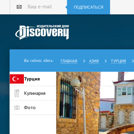
ПОДПИСАТЬСЯ
Ваш e-mail
Вы сейчас здесь:
ГЛАВНАЯ
АЗИЯ
ТУРЦИЯ
Турция
Алачаты – небольшой историче
Кулинария
греческая атмосфера. Сюда п
Кроме того, здесь сохраняют 
которая считается местным сп
Фото
Деревня Алачаты находится н
Эгейскоого моря в часе езды 
История Алачаты, согласно раз