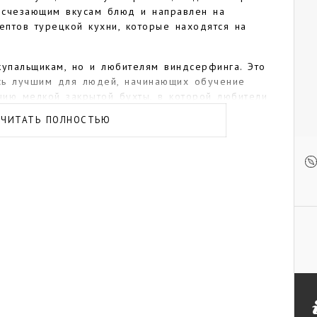
исчезающим вкусам блюд и направлен на
птов турецкой кухни, которые находятся на
купальщикам, но и любителям виндсерфинга. Это
сь лучшим для людей, начинающих обучение
чию мелкой закрытой бухты, в которой любители
и. В заливе Алачаты дует устойчивый ветер в
ЧИТАТЬ ПОЛНОСТЬЮ
я столь благоприятному местоположению курорта
ециальных школ по виндсерфингу, имеющих все
сертификаты.
етом в Алачаты считается так называемая мастика
чают со срезов мастичного дерева, затем
ребляют в пищу. При жевании смола имеет сначала
ыделяет освежающий вкус, похожий на кленовый
нно мастичный пудинг и мастичное мороженое
акже есть традиция подавать турецкий кофе с
мороженым или джемом. В регионе работает
анимается восстановлением мастичных деревьев и
дить жизнеспособное коммерческое производство
о в Алачаты есть магазины мастичных десертов