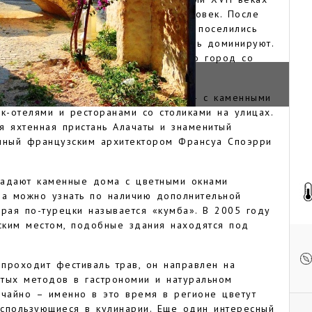
ние города достигало 14 тысяч человек. После
еки покинули эту территорию, здесь поселились
еческая архитектура до сих пор здесь доминируют.
деревни, хотя по всем признакам это город со
мами и т.д.
самых самобытных городков Турции – с каменными
ик-отелями и ресторанами со столиками на улицах.
я яхтенная пристань Алачаты и знаменитый
анный французским архитектором Франсуа Споэрри
ладают каменные дома с цветными окнами
ма можно узнать по наличию дополнительной
орая по-турецки называется «кумба». В 2005 году
ским местом, подобные здания находятся под
проходит фестиваль трав, он направлен на
тых методов в гастрономии и натуральном
учайно – именно в это время в регионе цветут
спользующиеся в кулинарии. Еще один интересный