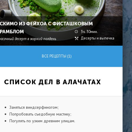
СКИМО ИЗ ФЕЙХОА С ФИСТАШКОВЫМ
РАМБЛОМ
3ч. 30мин.
Десерты и выпечка
расочный десерт в жаркий полдень
ВСЕ РЕЦЕПТЫ (1)
СПИСОК ДЕЛ В АЛАЧАТАХ
Заняться виндсерфиногом;
Попробовать съедобную мастику;
Погулять по узким древним улицам.