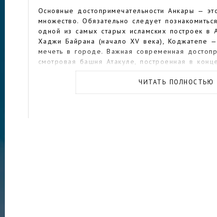
Основные достопримечательности Анкары — это
множество. Обязательно следует познакомитьс
одной из самых старых исламских построек в А
Хаджи Байрана (начало XV века), Коджатепе 
мечеть в городе. Важная современная достоп
смотровая башня Атакуле, построенная в конц
высота — 125 метров, а на ее верхушке нахо
ресторан и смотровая площадка. Здесь сохран
ЧИТАТЬ ПОЛНОСТЬЮ
достопримечательностей, построенных еще при
Юлиана, римские бани (построенные во время
Каракаллы), римский храм. От византийской э
дошли такие примечательные памятники как, н
цитадель Хисар. Из интересных музеев стоит 
здании крытого рынка XV века музей древних 
цивилизаций: здесь представлены артефакты д
(например, ассирийской, фригийской, урартской
неолита и бронзового века, древнеримские и 
что можно было найти на раскопках, производ
Турции. Между прочим, он считается главным 
всей Турции. Этнографический музей расскажет
включая искусство создания ковров, одежды, т