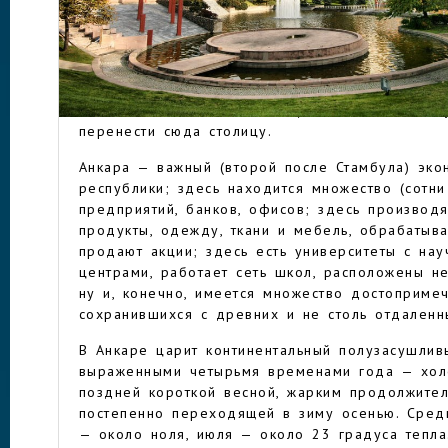
Она была во владениях византийцев, турок и 
ходивших крестовыми походами в том числе и
потом вследствие сложных перипетий опять по
раз окончательно, но долго была провинцией (
АНКАРА
ставка Кемаля Ататюрка — вождя турецкого на
освободительного движения), пока в 1922 го
перенести сюда столицу.
Анкара — важный (второй после Стамбула) эко
республики; здесь находится множество (сотн
предприятий, банков, офисов; здесь производ
продукты, одежду, ткани и мебель, обрабатыв
продают акции; здесь есть университеты с нау
центрами, работает сеть школ, расположены не
ну и, конечно, имеется множество достопримеч
сохранившихся с древних и не столь отдаленн
В Анкаре царит континентальный полузасушлив
выраженными четырьмя временами года — хол
поздней короткой весной, жарким продолжител
постепенно переходящей в зиму осенью. Сред
— около ноля, июля — около 23 градуса тепла