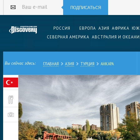
ПОДПИСАТЬСЯ
Ваш e-mail
РОССИЯ
ЕВРОПА
АЗИЯ
АФРИКА
ЮЖ
СЕВЕРНАЯ АМЕРИКА
АВСТРАЛИЯ И ОКЕАНИ
Вы сейчас здесь:
ГЛАВНАЯ
АЗИЯ
ТУРЦИЯ
АНКАРА
Столица Турецкой Республики — Анкара, хоть и
главной турецкой жемчужине — Стамбулу, но 
большой город (более 5 миллионов человек)
древний, интересный и достойный посещения.
Ведь известна Анкара — один из самых древн
еще с VII века до нашей эры, когда она была
торговцев, шествовавших между Европой и Ази