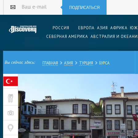
ПОДПИСАТЬСЯ
Ваш e-mail
РОССИЯ
ЕВРОПА
АЗИЯ
АФРИКА
ЮЖ
СЕВЕРНАЯ АМЕРИКА
АВСТРАЛИЯ И ОКЕАНИ
Вы сейчас здесь:
ГЛАВНАЯ
АЗИЯ
ТУРЦИЯ
БУРСА
Бурса – крупный город в западной части Турци
неподалеку от побережья Мраморного моря. С
количеству жителей город в стране, здесь пр
человек. Знаменит тем, что был первой столи
XIV веке.
История города насчитывает чуть меньше двух
летописям, Бурса была основана в 202 году, в