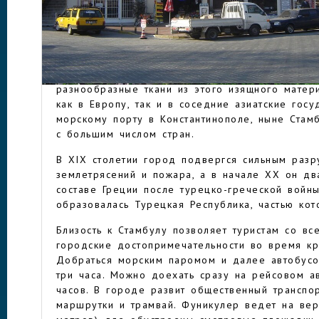
тысячелетия она принадлежала Византийской и
столетия он был захвачен турками, став часть
время, почти сорок лет, столицей Османской и
БУРСА
Еще с эпохи Средневековья Бурса стала извес
производства изделий из шелка на Ближнем В
разнообразные ткани из этого изящного матер
как в Европу, так и в соседние азиатские госу
морскому порту в Константинополе, ныне Стамб
с большим числом стран.
В XIX столетии город подвергся сильным раз
землетрясений и пожара, а в начале ХХ он дв
составе Греции после турецко-греческой войны
образовалась Турецкая Республика, частью кот
Близость к Стамбулу позволяет туристам со вс
городские достопримечательности во время кр
Добраться морским паромом и далее автобусо
три часа. Можно доехать сразу на рейсовом а
часов. В городе развит общественный транспор
маршрутки и трамвай. Фуникулер ведет на ве