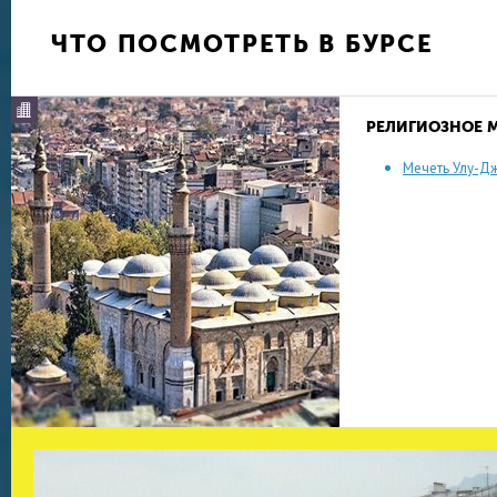
В десяти минутах езды от Бурсы стоит посети
ЧТО ПОСМОТРЕТЬ В БУРСЕ
Кумаликизик. В ней сохранилось много старин
традиционного турецкого поселения прошлых 
расположен археологический музей и магазин,
изделия из керамики и глины.
РЕЛИГИОЗНОЕ 
Мечеть Улу-Д