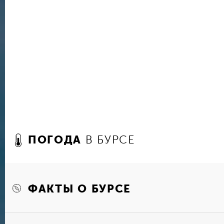
богадельня и усыпальница. Популярен у госте
мавзолей.
Тем, кто увлечен историей религии и мусульма
интересно побывать в Тюркско-Исламском музе
множество старинных экспонатов, включая дре
искусно вырезанные из слоновой кости предме
изделия Изника и расшитые золотом шелковые
коллекция культурных артефактов выставлена 
расположенным поблизости от мечети Мурата В
уникальное собрание находок древнеримского
старейших музеев в Турции.
ПОГОДА
В БУРСЕ
Для ярких впечатлений можно смело отправля
шелка «Коза Хан», основанный еще в конце XV
до вечера здесь настоящее царство тканей, п
шелка ручной работы. Утром активно ведется 
овощами и фруктами, сладостями, вкуснейшей 
ФАКТЫ О БУРСЕ
половине дня можно приобрести традиционну
украшения и сувениры.
В центре города находится парк Топхане, гд