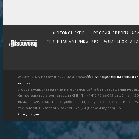
ФОТОКОНКУРС
РОССИЯ
ЕВРОПА
АЗ
СЕВЕРНАЯ АМЕРИКА
АВСТРАЛИЯ И ОКЕАНИ
Мы в социальных сетях:
©2005-2026 Издательский дом Discovery. Все права защищены.
Ска
версии
Любое воспроизведение материалов сайта без разрешения редак
Свидетельство о регистрации СМИ ПИ № ФС 77-66095 от 10 июня 201
Выдано: Федеральной службой по надзору в сфере связи, информ
технологий и массовых коммуникаций (Роскомнадзор). 16+
О редакции