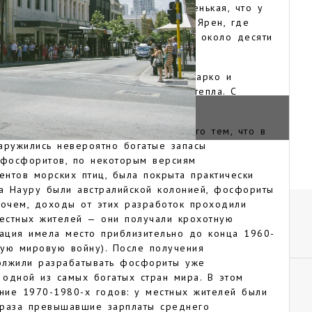
опы. Науру — страна настолько маленькая, что у
лицы (хотя в Науру имеется город Ярен, где
и аэропорт). Проживает здесь всего около десяти
й муссонный климат, здесь всегда жарко и
ура здесь — от 27 до 40 градусов тепла. С
ждливый сезон.
арство Науру известно, прежде всего тем, что в
аружились невероятно богатые запасы
фосфоритов, по некоторым версиям
нтов морских птиц, была покрыта практически
да Науру были австралийской колонией, фосфориты
рочем, доходы от этих разработок проходили
естных жителей — они получали крохотную
уация имела место приблизительно до конца 1960-
рую мировую войну). После получения
олжили разрабатывать фосфориты уже
а одной из самых богатых стран мира. В этом
ение 1970-1980-х годов: у местных жителей были
 раза превышавшие зарплаты среднего