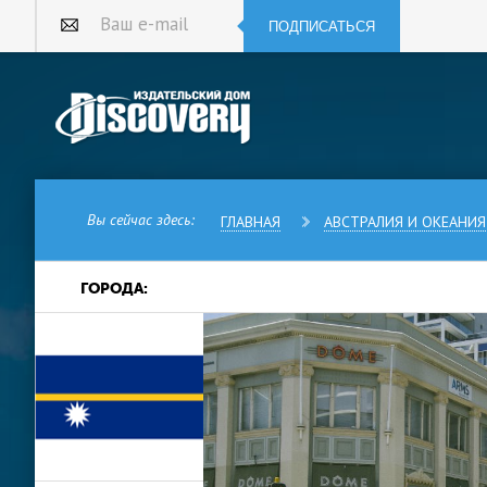
ПОДПИСАТЬСЯ
Ваш e-mail
Вы сейчас здесь:
ГЛАВНАЯ
АВСТРАЛИЯ И ОКЕАНИЯ
ГОРОДА:
Сегодня речь пойдет о стране
государстве Науру.
Науру — это этакая географич
маленькая независимая респуб
километр), самое маленькое о