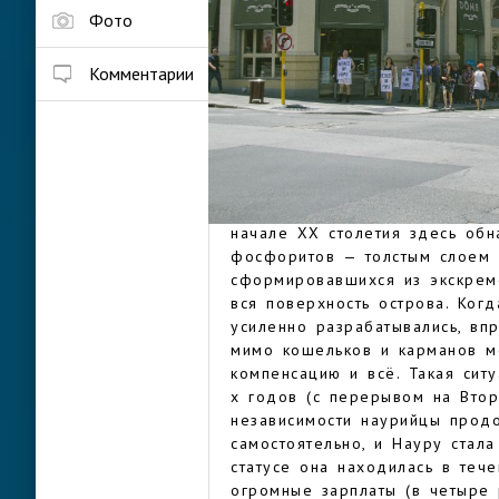
государство за пределами Евр
Фото
нее нет даже официальной сто
находятся местный парламент 
Комментарии
тысяч человек.
На Науру царит экваториальны
влажно. Круглый год температ
ноября по февраль длится до
НАУРУ
Помимо своих размеров, госуд
начале XX столетия здесь обн
фосфоритов — толстым слоем 
сформировавшихся из экскреме
вся поверхность острова. Ког
усиленно разрабатывались, вп
мимо кошельков и карманов м
компенсацию и всё. Такая сит
х годов (с перерывом на Вто
независимости наурийцы прод
самостоятельно, и Науру стал
статусе она находилась в теч
огромные зарплаты (в четыре