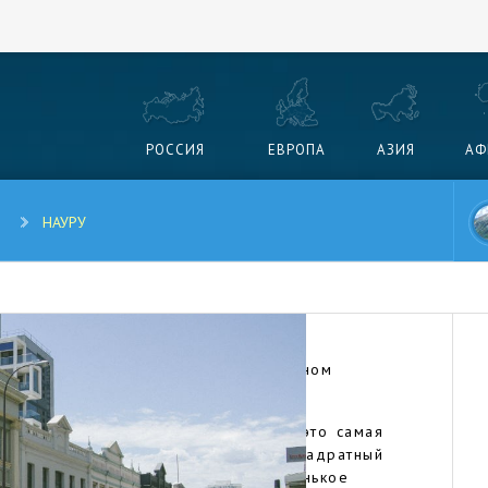
РОССИЯ
ЕВРОПА
АЗИЯ
АФ
НАУРУ
 с поучительной историей — островном
еская и политическая Дюймовочка: это самая
лика на планете Земля (всего 21 квадратный
стровное государство и самое маленькое