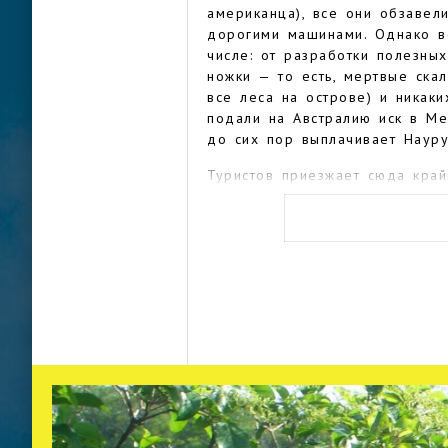
американца), все они обзавели
дорогими машинами. Однако в
числе: от разработки полезны
ножки — то есть, мертвые ска
все леса на острове) и никаки
подали на Австралию иск в М
до сих пор выплачивает Науру
Туристов приезжает сюда край
здесь стали делать: инфрастру
достопримечательностей тоже 
которые могли бы привлекать 
желать лучшего, дайверы пред
приспособленных для этого ме