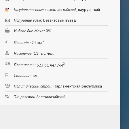
Государственные языки:
английский, науруанский
Получение визы:
Безвизовый въезд
Индекс Биг-Мака:
0%
2
Площадь:
21 км.
Население:
11 тыс. чел.
2
Плотность:
523.81 чел./км
Столица:
нет
Политический строй:
Парламентская республика
Тип розетки
Австралазийский