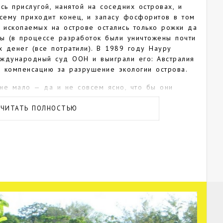
сь прислугой, нанятой на соседних островах, и
сему приходит конец, и запасу фосфоритов в том
х ископаемых на острове остались только рожки да
лы (в процессе разработок были уничтожены почти
х денег (все потратили). В 1989 году Науру
еждународный суд ООН и выиграли его: Австралия
 компенсацию за разрушение экологии острова.
не мало — да и не совсем ясно, что бы они
ктуры нет, гостиниц нет, хороших пляжей нет,
нет. Есть разве что живописные коралловые рифы,
ЧИТАТЬ ПОЛНОСТЬЮ
дайверов, но, поскольку все остальное оставляет
почитают заныривать в других, более
стах.