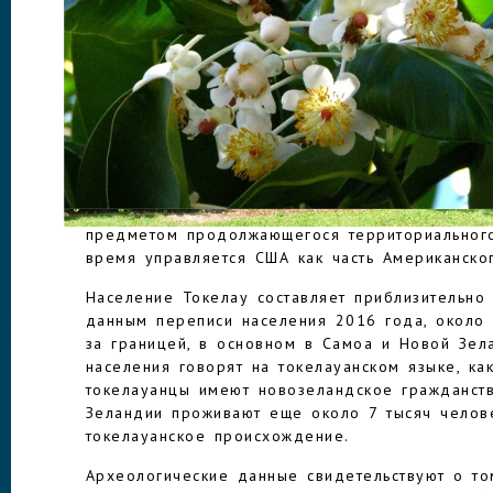
Королевства Новая Зеландия. Глава государст
Зеландии, представленный в стране администр
Токелау состоит из трех тропических кораллов
Нукунону и Факаофо), общая площадь которых 
– это остров, имеющий вид сплошного кольца,
ТОКЕЛАУ
Столица Токелау ежегодно перемещается с одн
Люди живут в деревнях.
Остров Суэйнс, который является частью того 
предметом продолжающегося территориального
время управляется США как часть Американско
Население Токелау составляет приблизительно
данным переписи населения 2016 года, около
за границей, в основном в Самоа и Новой Зе
населения говорят на токелауанском языке, ка
токелауанцы имеют новозеландское гражданств
Зеландии проживают еще около 7 тысяч челов
токелауанское происхождение.
Археологические данные свидетельствуют о то