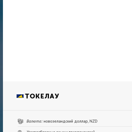
индустрии». Получить визу сложно, ее должны
властей территории.
Отелей в Токелау нет. Проживание предоставл
в деревенских гостевых домах или в домах ме
Добраться до атоллов можно только на корабл
раз в две недели. Время в пути до самого ю
составляет около суток. Еще 3,5 часа потребуе
Факаофо до Нукунону и еще 6 часов – до сам
Атафу.
ТОКЕЛАУ
Валюта:
новозеландский доллар, NZD