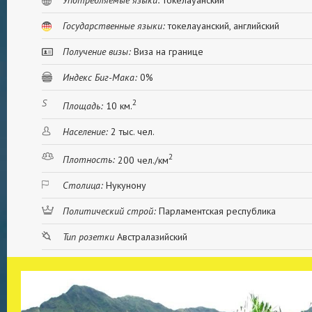
Употребляемые языки:
токелауанский
Государственные языки:
токелауанский, английский
Получение визы:
Виза на границе
Индекс Биг-Мака:
0%
2
Площадь:
10 км.
Население:
2 тыс. чел.
2
Плотность:
200 чел./км
Столица:
Нукунону
Политический строй:
Парламентская республика
Тип розетки
Австралазийский