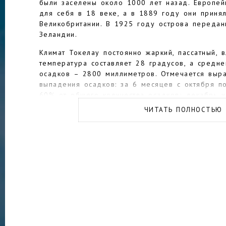
были заселены около 1000 лет назад. Европей
для себя в 18 веке, а в 1889 году они приня
Великобритании. В 1925 году острова переда
Зеландии.
Климат Токелау постоянно жаркий, пассатный, 
температура составляет 28 градусов, а средн
осадков – 2800 миллиметров. Отмечается выра
выпадения осадков: за 6 месяцев с октября п
60% от общего количества осадков; декабрь и
В связи с проблемой глобального потепления 
ЧИТАТЬ ПОЛНОСТЬЮ
постепенно уходят под воду.
Благодаря таким климатическим условиям терр
лидером в области возобновляемых источников
страной, работающей на 100% на солнечных ба
Токелау имеет самую маленькую экономику в 
занимаются в основном рыболовством. Кроме т
религиозны.
Туризм в Токелау не развит. На сайте правите
говорится прямым текстом, что «Токелау не им