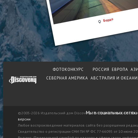
Бордо
ФОТОКОНКУРС
РОССИЯ
ЕВРОПА
АЗ
СЕВЕРНАЯ АМЕРИКА
АВСТРАЛИЯ И ОКЕАНИ
Мы в социальных сетях:
©2005-2026 Издательский дом Discovery. Все права защищены.
Ска
версии
Любое воспроизведение материалов сайта без разрешения редак
Свидетельство о регистрации СМИ ПИ № ФС 77-66095 от 10 июня 201
Выдано: Федеральной службой по надзору в сфере связи, информ