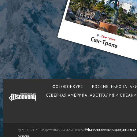
Сен-Тропе
Сен-Тропе
ФОТОКОНКУРС
РОССИЯ
ЕВРОПА
АЗ
СЕВЕРНАЯ АМЕРИКА
АВСТРАЛИЯ И ОКЕАНИ
Мы в социальных сетях:
©2005-2026 Издательский дом Discovery. Все права защищены.
Ска
версии