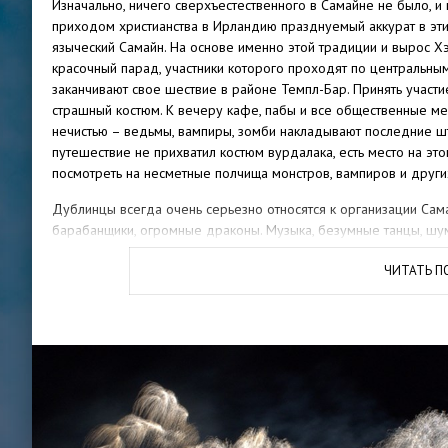
Изначально, ничего сверхъестественного в Самайне не было, и
приходом христианства в Ирландию празднуемый аккурат в эти
языческий Самайн. На основе именно этой традиции и вырос Х
красочный парад, участники которого проходят по центральны
заканчивают свое шествие в районе Темпл-Бар. Принять участи
страшный костюм. К вечеру кафе, пабы и все общественные ме
нечистью – ведьмы, вампиры, зомби накладывают последние штр
путешествие не прихватил костюм вурдалака, есть место на эт
посмотреть на несметные полчища монстров, вампиров и други
Дублинцы всегда очень серьезно относятся к организации Сама
барабанщики, огромные драконы. Музыка, безумные танцы, шум,
Завершается шествие красочным фейерверком, и по окончанию
ЧИТАТЬ 
пабам. До глубокой ночи можно наблюдать снующих по улицам
продолжается целых три дня!