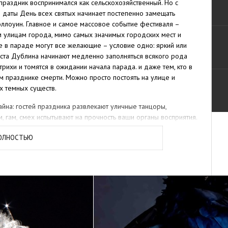
 праздник воспринимался как сельскохозяйственный. Но с
 даты День всех святых начинает постепенно замещать
эллоуин. Главное и самое массовое событие фестиваля –
м улицам города, мимо самых значимых городских мест и
е в параде могут все желающие – условие одно: яркий или
ста Дублина начинают медленно заполняться всякого рода
ихи и томятся в ожидании начала парада. и даже тем, кто в
ом празднике смерти. Можно просто постоять на улице и
х темных существ.
йна: гостей праздника развлекают уличные танцоры,
 гам, смех испытывают на прочность ваши органы восприятия.
 торжественной части праздника вся нечисть разбредается по
ПОЛНОСТЬЮ
 ведьм, приведений и вампиров. А вообще праздник