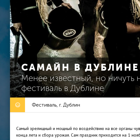
САМАЙН В ДУБЛИНЕ
Менее известный, но ничуть
фестиваль в Дублине
Фестиваль, г. Дублин
Самый зрелищный и мощный по воздействию на все органы чувс
конца лета и сбора урожая. Сам праздник приходится на 1 нояб