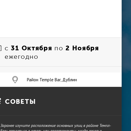
31 Октября
2 Ноября
с
по
ежегодно
Район Temple Bar, Дублин
СОВЕТЫ
Заранее изучите расположение основных улиц в районе Темпл-
Бар: вернуться в отель или апартаменты, когда веселье