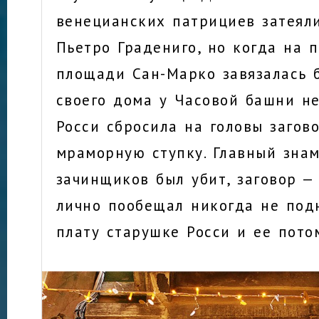
венецианских патрициев затеял
Пьетро Градениго, но когда на 
площади Сан-Марко завязалась б
своего дома у Часовой башни н
Росси сбросила на головы загов
мраморную ступку. Главный зна
зачинщиков был убит, заговор —
лично пообещал никогда не по
плату старушке Росси и ее пот