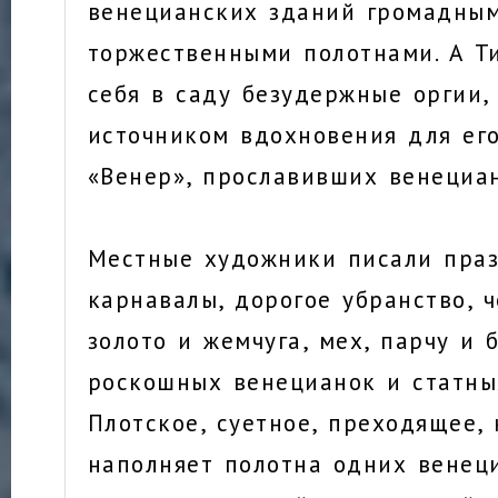
венецианских зданий громадны
торжественными полотнами. А Т
себя в саду безудержные оргии,
источником вдохновения для ег
«Венер», прославивших венециа
Местные художники писали пра
карнавалы, дорогое убранство, ч
золото и жемчуга, мех, парчу и 
роскошных венецианок и статны
Плотское, суетное, преходящее, 
наполняет полотна одних венец