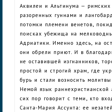
Аквилеи и Альтинума — римских 
разоренных гуннами и лангобард
потомки племени венетов, поки
поисках убежища на мелководны
Адриатики. Именно здесь, на ос
они обрели приют. И в благодар
не оставившей изгнанников, тор
простой и строгий храм, где ук
бурь и стали возносить молитвы
Немой язык раннехристианской 
сих пор говорит с теми, кто вхо
Санта-Мария Ассунта: ее незате