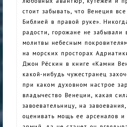
любовных авантюр, кутежей и п
стоит забывать, что Венеция вс
Библией в правой руке». Никогда
радости, горожане не забывали 
молитвы небесным покровителя
на морских просторах Адриатики
Джон Рёскин в книге «Камни Ве
какой-нибудь чужестранец захоч
при каком духовном настрое за
владычество Венеции, какая сил
завоевательницу, на завоевания,
оценивать мощь ее арсеналов и 
армий, да не станет он вглядыв