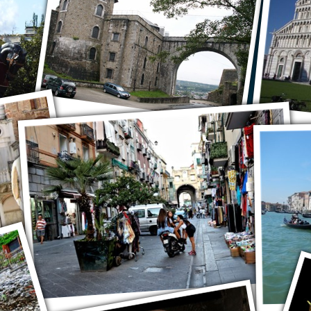
Милан
Неаполь