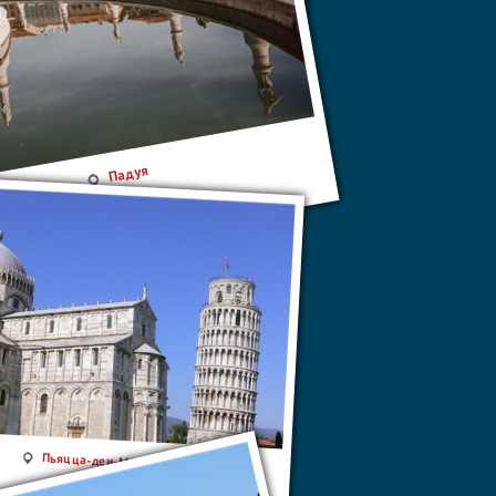
Падуя
Пьяцца-деи-Мираколи