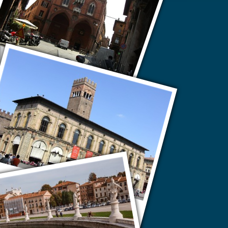
Турин
Болонья