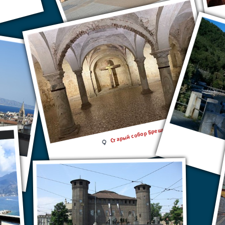
Рим
Старый собор Брешиа