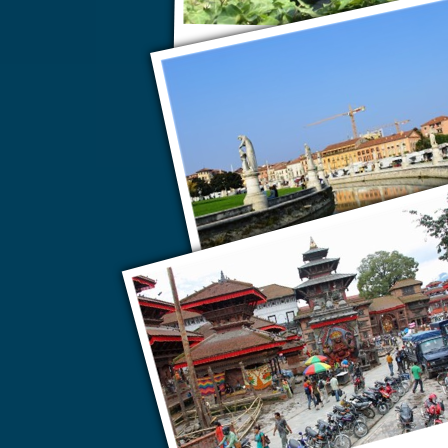
Парма
Падуя