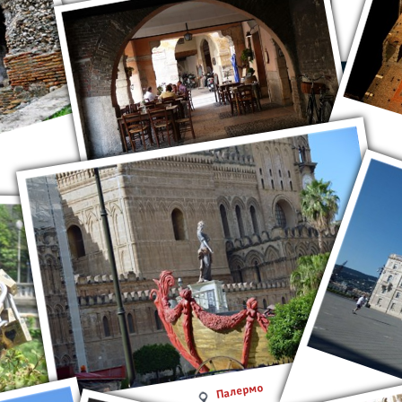
Верона
Палермо