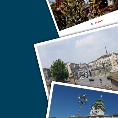
Верона
Турин