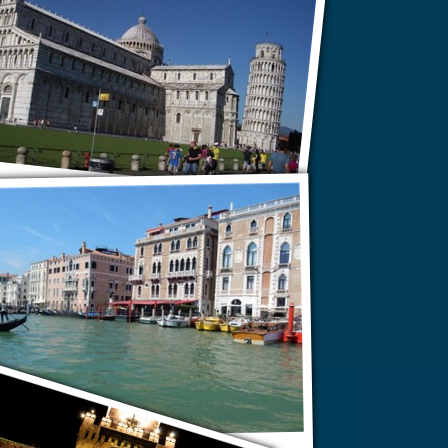
Пьяцца-деи-Мираколи