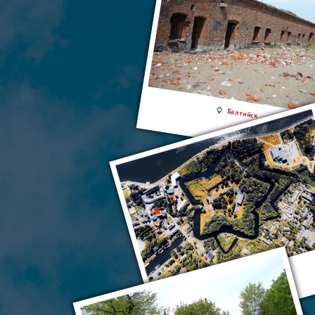
Балтийск
Цитадель Пиллау