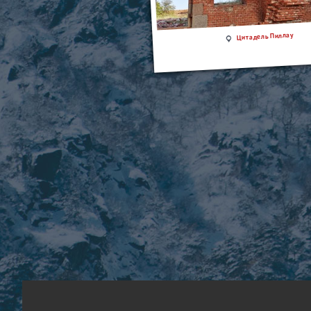
Цитадель Пиллау