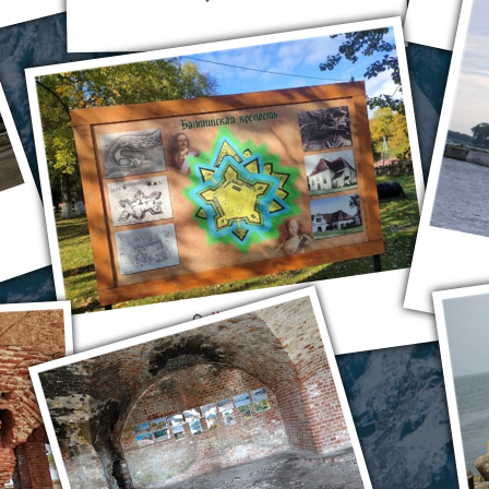
Цитадель Пиллау