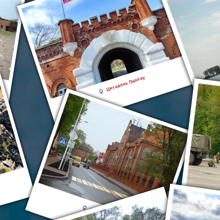
Цитадель Пиллау
Балтийск