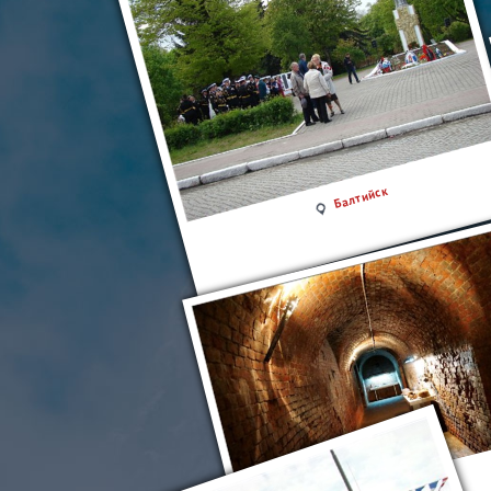
Балтийск
Цитадель Пиллау