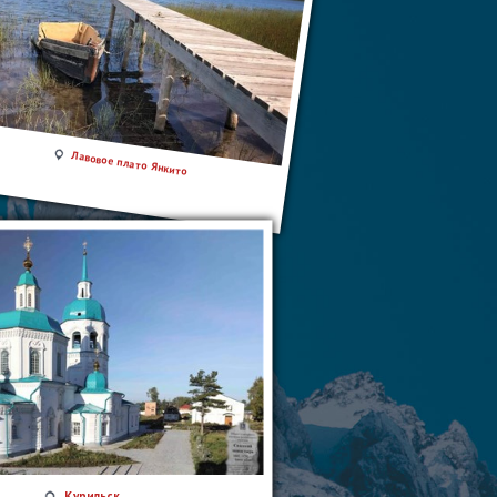
Лавовое плато Янкито
Курильск