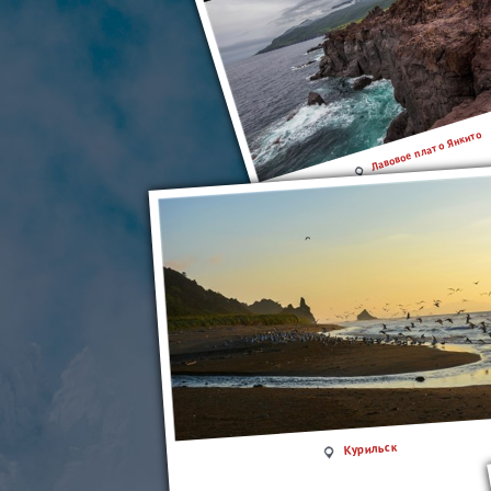
Лавовое плато Янкито
Курильск