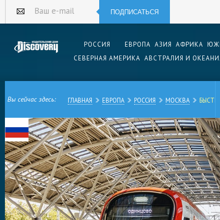
ПОДПИСАТЬСЯ
Ваш e-mail
РОССИЯ
ЕВРОПА
АЗИЯ
АФРИКА
ЮЖ
СЕВЕРНАЯ АМЕРИКА
АВСТРАЛИЯ И ОКЕАНИ
Вы сейчас здесь:
ГЛАВНАЯ
ЕВРОПА
РОССИЯ
МОСКВА
БЫСТР