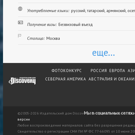
Употребляемые языки:
русский, татарский, армянский, осе
Получение визы:
Безвизовый въезд
Столица:
Москва
еще...
ФОТОКОНКУРС
РОССИЯ
ЕВРОПА
АЗ
СЕВЕРНАЯ АМЕРИКА
АВСТРАЛИЯ И ОКЕАНИ
Мы в социальных сетях:
©2005-2026 Издательский дом Discovery. Все права защищены.
Ска
версии
Любое воспроизведение материалов сайта без разрешения редак
Свидетельство о регистрации СМИ ПИ № ФС 77-66095 от 10 июня 201