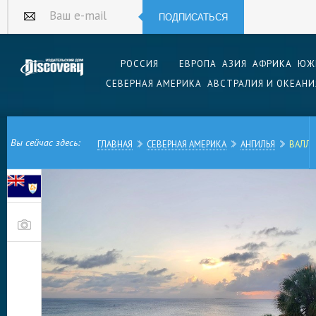
ПОДПИСАТЬСЯ
Ваш e-mail
РОССИЯ
ЕВРОПА
АЗИЯ
АФРИКА
ЮЖ
СЕВЕРНАЯ АМЕРИКА
АВСТРАЛИЯ И ОКЕАНИ
Вы сейчас здесь:
ГЛАВНАЯ
СЕВЕРНАЯ АМЕРИКА
АНГИЛЬЯ
ВАЛЛ
Город Валли — столица островного государств
море. Это самоуправляемая заморская террито
флаг страны напоминает австралийский. Еще в
хозяйничали пираты всех мастей, сегодня это 
центр.
Вблизи города расположен международный аэр
Ллойда, известный путешественникам также по