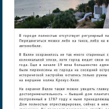
Он в основном обслуживает перевозки между 
Британские заморские территории. Чтобы добра
придется лететь с несколькими пересадками ч
Лейк-Сити, Боливию и другие соседние страны
ВАЛЛИ
российской столицы составит от 27 до 34 часо
возможность доплыть до острова на пароме ил
В городе полностью отсутствует регулярный па
Передвигаться можно либо на такси, либо на в
автомобиле.
В Валли сохранилось не так много старинных 
колониальной эпохи, хотя город ведет свою и
года. Еще в начале 19 века большинство адми
были перенесены из города на соседний остро
исторической застройки остались только руины
на вершине холма Крокус-Хилл.
На окраине Валли также можно увидеть главн
достопримечательность — бывший дом плантато
построенный в 1787 году и ныне принадлежащ
Дом полностью отреставрирован, сейчас в нем