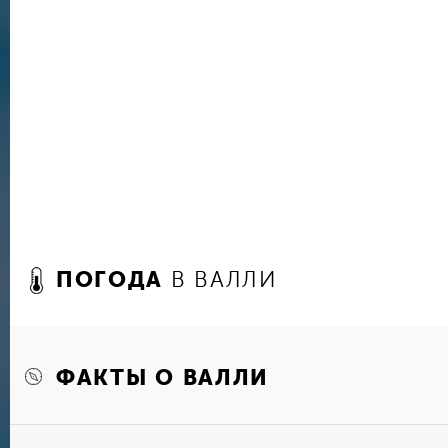
Национальный Трастовый музей, расположенны
рассказывает об истории и культуре Ангильи, 
традиционном быте и обрядах местных жителе
устраиваются выставки работ художников из В
Поблизости от Валли расположен красивейший
природная пещера Фонтейн, в которой в конц
обнаружили древние наскальные петроглифы и
сталагмитов изображения людей и животных. С
специальные туры с опытными гидами, большу
закрыта для посещения.
Пешеходный маршрут «Путь наследия» знакоми
ПОГОДА
В ВАЛЛИ
природными и историческими местами на остро
также такие виды спорта и активного отдыха, 
прогулки и полеты на параплане с катером. М
или принять участие в групповой экскурсии вд
побережья.
ФАКТЫ О ВАЛЛИ
Особенно популярен у валлийцев и гостей гор
течение года в городской бухте Крокус-Бэй п
парусные регаты, привлекающие большое числ