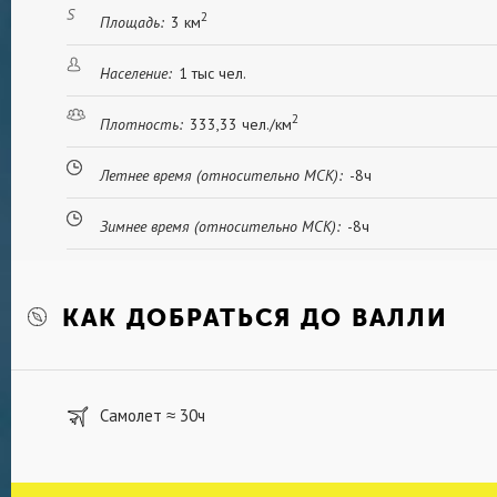
болельщиков. Для любителей морской рыбалки
2
Площадь:
3 км
в соседней деревне Айленд-Харбор, жители к
организации рыбалки в открытом море.
Население:
1 тыс чел.
2
Плотность:
333,33 чел./км
Летнее время (относительно МСК):
-8ч
Зимнее время (относительно МСК):
-8ч
КАК ДОБРАТЬСЯ ДО ВАЛЛИ
Самолет
30ч
≈