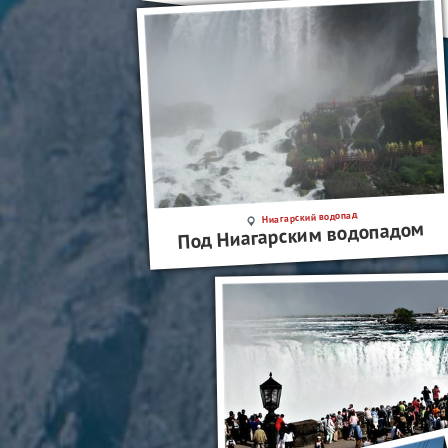
Ниагарский водопад
Под Ниагарским водопадом