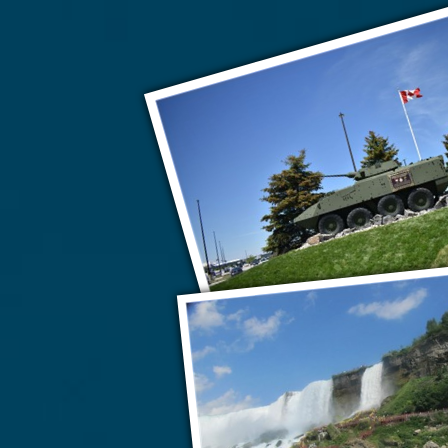
Гамильто