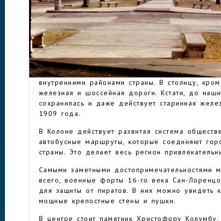
Колона сгорела во время гражданской войны 
1915 года. Его заново выстроили владевшие в
французы, когда началось строительство Панам
Расцвет Колона пришёлся на середину 20 века
создана зона свободной торговли. Сегодня он
КОЛОН
развитым городом Карибского бассейна. Здесь
мост через Панамский канал — Атлантический 
внутренними районами страны. В столицу, кро
железная и шоссейная дороги. Кстати, до на
сохранилась и даже действует старинная желе
1909 года.
В Колоне действует развитая система обществе
автобусные маршруты, которые соединяют гор
страны. Это делает весь регион привлекательн
Самыми заметными достопримечательностями м
всего, военные форты 16-го века Сан-Лоренцо
для защиты от пиратов. В них можно увидеть 
мощные крепостные стены и пушки.
В центре стоит памятник Христофору Колумбу, 