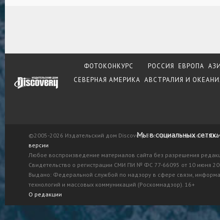
ФОТОКОНКУРС
РОССИЯ
ЕВРОПА
АЗ
СЕВЕРНАЯ АМЕРИКА
АВСТРАЛИЯ И ОКЕАНИ
Мы в социальных сетях:
©2005-2026 Издательский дом Discovery. Все права защищены.
Ска
версии
Любое воспроизведение материалов сайта без разрешения редак
Свидетельство о регистрации СМИ ПИ № ФС 77-66095 от 10 июня 201
Выдано: Федеральной службой по надзору в сфере связи, информ
технологий и массовых коммуникаций (Роскомнадзор). 16+
О редакции