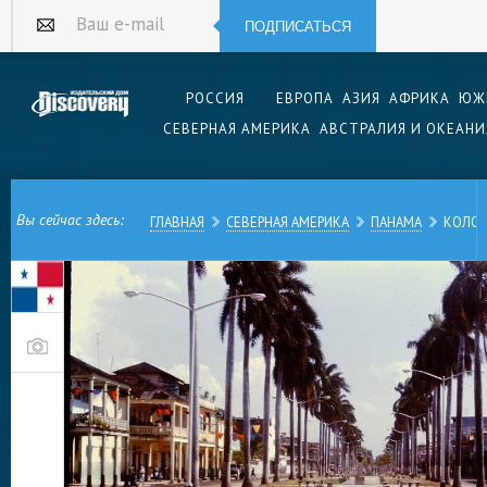
ПОДПИСАТЬСЯ
Ваш e-mail
РОССИЯ
ЕВРОПА
АЗИЯ
АФРИКА
ЮЖ
СЕВЕРНАЯ АМЕРИКА
АВСТРАЛИЯ И ОКЕАНИ
Вы сейчас здесь:
ГЛАВНАЯ
СЕВЕРНАЯ АМЕРИКА
ПАНАМА
КОЛО
Панамский город Колон, как и столица Панама,
портом страны и выходом через Карибское мо
Основанный в 1852 году испанцами, за свою и
раз разрушен, но восстановлен французами. С
значимости город Панамы.
Колон был изначально был конечной станцией
пути, построенной американцами в середине 1