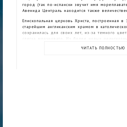
город (так по-испански звучит имя мореплават
Авенида Централь находится также величествен
Епископальная церковь Христа, построенная в 
старейшим англиканским храмом в католическо
сохранилась для своих лет, из-за темного цве
слегка мрачновато. Из более новых религиозн
неоготический Городской собор Колона, возве
ЧИТАТЬ ПОЛНОСТЬЮ
В Национальном парке Чагрес можно кататься
лыжах или пароме по озеру, взять на прокат 
мотоцикл, посетить этническую деревню плем
Остров Исла-Гранде — популярный курорт, ку
приезжают как местные жители, так и гости го
тропической зелени, пляжей с белым песком и
способно порадовать даже самого закоренелог
В Колоне, помимо традиционной для юга актив
открытыми до утра барами и клубами есть воз
гольф, погрузиться в Карибское море с аквала
доске для сёрфинга, полетать на парашюте за