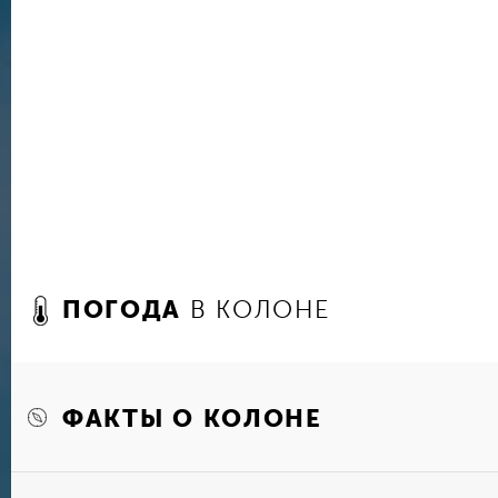
популярных туристических развлечений — поез
канала на поезде, любуясь по пути живописн
столицы и окружающей природы. Здесь же мож
шлюз Гатун, ведущий напрямую к Панамском
Благодаря зоне свободной беспошлинной торг
покупать многие товары в магазинах и аутлета
приезжают специально за покупками. В город 
организуются шоп-туры из соседних стран.
ПОГОДА
В КОЛОНЕ
ФАКТЫ О КОЛОНЕ