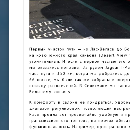
Первый участок пути — из Лас-Вегаса до Б
на краю южного края каньона (Desert View
утомительный. И если с первой частью этог
мы оказались неправы. За рулем Jaguar I-P
часа пути и 350 км, когда мы добрались д
66 шоссе, мы были так же собраны и энерги
столицу развлечений. В Селигмане мы заноч
Большому каньону.
К комфорту в салоне не придраться. Удоб
диапазон регулировок, позволяющий настрои
Pace предлагает чрезвычайно удобную и пр
трансмиссионного тоннеля, ни прочих обяза
функциональность. Например, пространство 