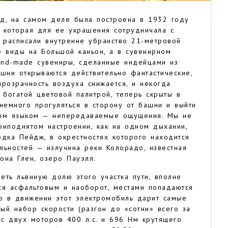
д, на самом деле была построена в 1932 году
 которая для ее украшения сотрудничала с
расписали внутренне убранство 21-метровой
е виды на Большой каньон, а в сувенирном
and-made сувениры, сделанные индейцами из
шни открываются действительно фантастические,
розрачность воздуха снижается, и некогда
богатой цветовой палитрой, теперь скрыты в
немного прогуляться в сторону от башни и выйти
ным языком — непередаваемые ощущения. Мы не
приподнятом настроении, как на одном дыхании,
ка Пейдж, в окрестностях которого находится
льностей — излучина реки Колорадо, известная
она Глен, озеро Пауэлл.
еть львиную долю этого участка пути, вполне
ся асфальтовым и наоборот, местами попадаются
но в движении этот электромобиль дарит самые
ный набор скорости (разгон до «сотни» всего за
 с двух моторов 400 л.с. и 696 Нм крутящего