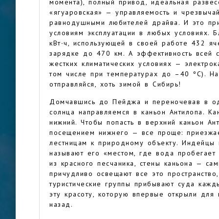
момента), полный привод, идеальная развес
«ягуаровская» — управляемость и чрезвыча
равнодушными любителей драйва. И это при
условиям эксплуатации в любых условиях. 
кВт∙ч, использующей в своей работе 432 яч
зарядке до 470 км. А эффективность всей 
жестких климатических условиях — электрок
том числе при температурах до –40 ºC). На
отправляйся, хоть зимой в Сибирь!
Домчавшись до Пейджа и переночевав в од
солнца направляемся в каньон Антилопа. Ка
нижний. Чтобы попасть в верхний каньон Ан
посещением нижнего — все проще: приезжа
лестницам к природному объекту. Индейцы 
называют его «местом, где вода пробегает 
из красного песчаника, стены каньона — са
причудливо освещают все это пространство,
туристические группы прибывают суда кажд
эту красоту, которую впервые открыли для 
назад.