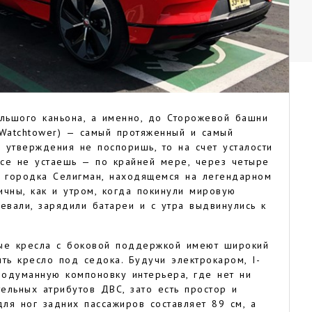
ольшого каньона, а именно, до Сторожевой башни
 Watchtower) — самый протяженный и самый
о утверждения не поспоришь, то на счет усталости
ace не устаешь — по крайней мере, через четыре
о городка Селигман, находящемся на легендарном
чны, как и утром, когда покинули мировую
евали, зарядили батареи и с утра выдвинулись к
ные кресла с боковой поддержкой имеют широкий
ть кресло под седока. Будучи электрокаром, I-
одуманную компоновку интерьера, где нет ни
тельных атрибутов ДВС, зато есть простор и
для ног задних пассажиров составляет 89 см, а