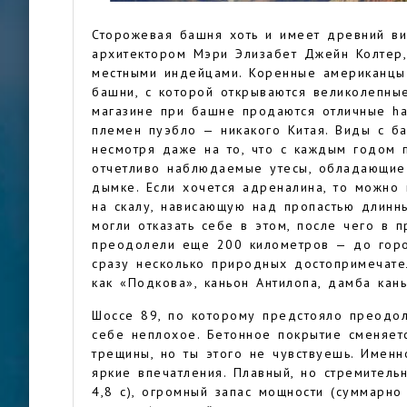
Сторожевая башня хоть и имеет древний ви
архитектором Мэри Элизабет Джейн Колтер,
местными индейцами. Коренные американцы 
башни, с которой открываются великолепны
магазине при башне продаются отличные h
племен пуэбло — никакого Китая. Виды с ба
несмотря даже на то, что с каждым годом п
отчетливо наблюдаемые утесы, обладающие 
дымке. Если хочется адреналина, то можно 
на скалу, нависающую над пропастью длин
могли отказать себе в этом, после чего в 
преодолели еще 200 километров — до город
сразу несколько природных достопримечате
как «Подкова», каньон Антилопа, дамба кань
Шоссе 89, по которому предстояло преодол
себе неплохое. Бетонное покрытие сменяет
трещины, но ты этого не чувствуешь. Имен
яркие впечатления. Плавный, но стремитель
4,8 с), огромный запас мощности (суммарно