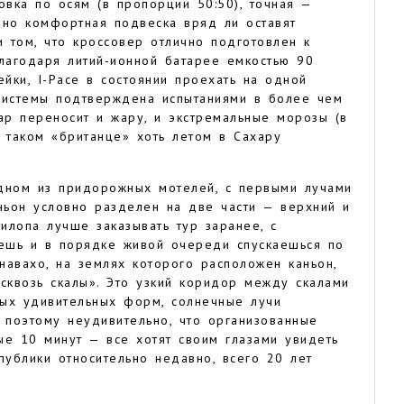
овка по осям (в пропорции 50:50), точная —
йно комфортная подвеска вряд ли оставят
 том, что кроссовер отлично подготовлен к
Благодаря литий-ионной батарее емкостью 90
ейки, I-Pace в состоянии проехать на одной
системы подтверждена испытаниями в более чем
ар переносит и жару, и экстремальные морозы (в
 таком «британце» хоть летом в Сахару
ном из придорожных мотелей, с первыми лучами
ньон условно разделен на две части — верхний и
тилопа лучше заказывать тур заранее, с
ешь и в порядке живой очереди спускаешься по
навахо, на землях которого расположен каньон,
сквозь скалы». Это узкий коридор между скалами
мых удивительных форм, солнечные лучи
 поэтому неудивительно, что организованные
ые 10 минут — все хотят своим глазами увидеть
публики относительно недавно, всего 20 лет