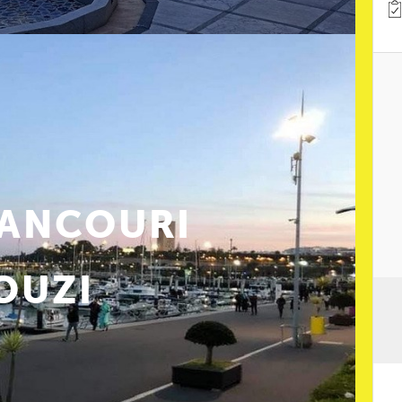
закрытой прибрежной акватории при крупных
ANCOURI
OUZI