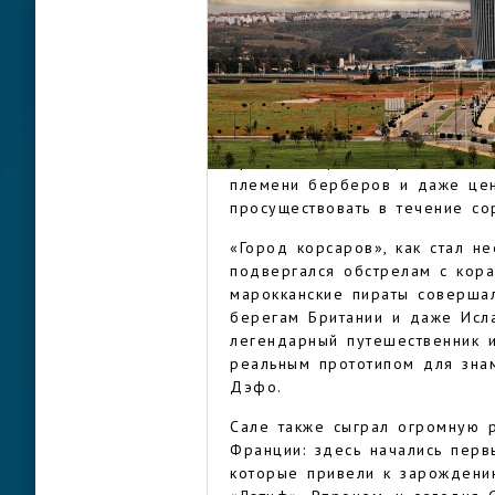
удобному расположению межд
одним из важнейших религиозн
мечеть и медресе XIII века б
Город вошел в военную истор
испанского короля Альфонсо X
САЛЕ
столкновений Сале на две не
времена город и прилегающие
племени берберов и даже цен
просуществовать в течение сор
«Город корсаров», как стал н
подвергался обстрелам с кора
марокканские пираты соверша
берегам Британии и даже Исла
легендарный путешественник и
реальным прототипом для знам
Дэфо.
Сале также сыграл огромную р
Франции: здесь начались перв
которые привели к зарождени