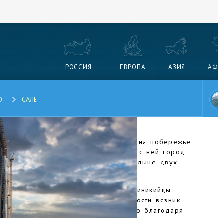
РОССИЯ
ЕВРОПА
АЗИЯ
АФ
О
САЛЕ
род в Марокко, который расположен на побережье
ую к столице страны Рабату. Вместе с ней город
ломерацию, в которой проживают больше двух
 в устье реки Бу-Регрег основали финикийцы
 Позже, уже в Средние века поблизости возник
 ставший крупнейшим портом Марокко благодаря