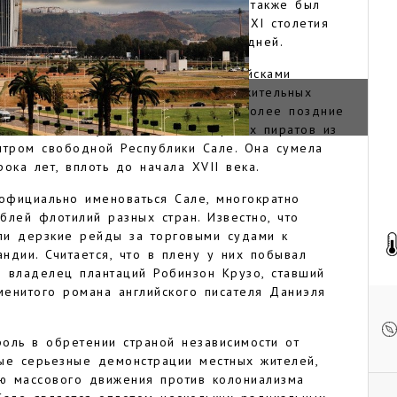
у городами Марракеш и Фес. Сале также был
ых центров, построенная в начале XI столетия
лагополучно сохранились до наших дней.
ию страны крупным сражением с войсками
 Кастильского, когда после продолжительных
дели был захвачен неприятелем. В более поздние
 земли стали убежищем для морских пиратов из
тром свободной Республики Сале. Она сумела
ока лет, вплоть до начала XVII века.
еофициально именоваться Сале, многократно
блей флотилий разных стран. Известно, что
ли дерзкие рейды за торговыми судами к
ндии. Считается, что в плену у них побывал
 владелец плантаций Робинзон Крузо, ставший
енитого романа английского писателя Даниэля
оль в обретении страной независимости от
ые серьезные демонстрации местных жителей,
ю массового движения против колониализма