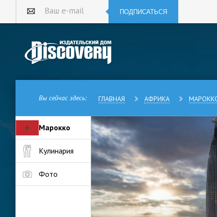
ПОДПИСАТЬСЯ
Ваш e-mail
Вы сейчас здесь:
ГЛАВНАЯ
АФРИКА
МАРОКК
Марокко
Сале – пятый по величине го
Кулинария
Атлантического океана, вплотн
образует общую столичную аг
миллиона человек.
Фото
Первое постоянное поселение
больше двух тысяч лет назад.
римский город Сала Колония,