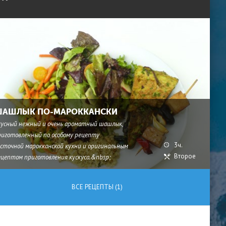
АШЛЫК ПО-МАРОККАНСКИ
кусный нежный и очень ароматный шашлык,
риготовленный по особому рецепту
3ч.
осточной марокканской кухни и оригинальным
Второе
ецептом приготовления кускуса.&nbsp;
ВСЕ РЕЦЕПТЫ (1)