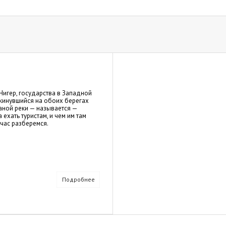
Нигер, государства в Западной
кинувшийся на обоих берегах
аной реки — называется —
 ехать туристам, и чем им там
час разберемся.
Подробнее