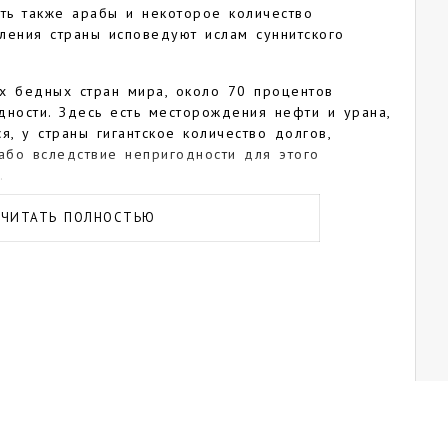
сть также арабы и некоторое количество
ления страны исповедуют ислам суннитского
х бедных стран мира, около 70 процентов
дности. Здесь есть месторождения нефти и урана,
я, у страны гигантское количество долгов,
лабо вследствие непригодности для этого
.
ивительных мест, ради которых бывалый турист
ЧИТАТЬ ПОЛНОСТЬЮ
XI веке город Агадес и неподалеку от него —
иф, нарисованные около 10 тысяч лет назад на
величину, живописный город Айору на берегу
равиться в путешествие по самой реке,
пича центр города Зиндер и дворец султана
W, где живут африканские слоны, заповедник
ая охраняемая территория на материке —
 и Тенере (здесь водится исчезающий вид
половину раскопанными археологическими