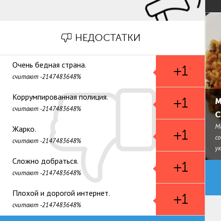
НЕДОСТАТКИ
Очень бедная страна.
+1
считают -2147483648%
Коррумпированная полиция.
+1
М
считают -2147483648%
С
М
Жарко.
+1
с
считают -2147483648%
у
Сложно добраться.
+1
считают -2147483648%
Плохой и дорогой интернет.
+1
считают -2147483648%