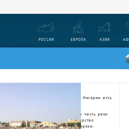
РОССИЯ
ЕВРОПА
АЗИЯ
АФ
асто путают с Нигерией (впрочем, в Нигерии есть
ко — это два разных государства.
адной Африке, которая называется в честь реки
территорию. Это крупнейшее государство
 площади на всем африканском материке,