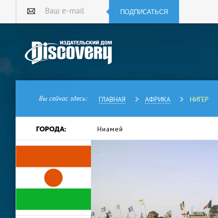
ПОДПИСАТЬСЯ
Ваш e-mail
Вы сейчас здесь:
ГЛАВНАЯ
АФРИКА
НИГЕР
Ниамей
ГОРОДА:
Нигер — это страна, которую ч
штат с таким названием), одна
Нигер — это республика в Зап
Нигер, протекающей через ее 
Западной Африки и шестое по