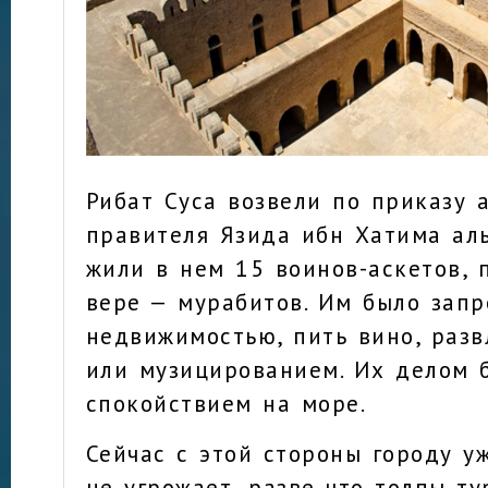
Рибат Суса возвели по приказу 
правителя Язида ибн Хатима ал
жили в нем 15 воинов-аскетов, 
вере — мурабитов. Им было зап
недвижимостью, пить вино, разв
или музицированием. Их делом 
спокойствием на море.
Сейчас с этой стороны городу у
не угрожает, разве что толпы ту