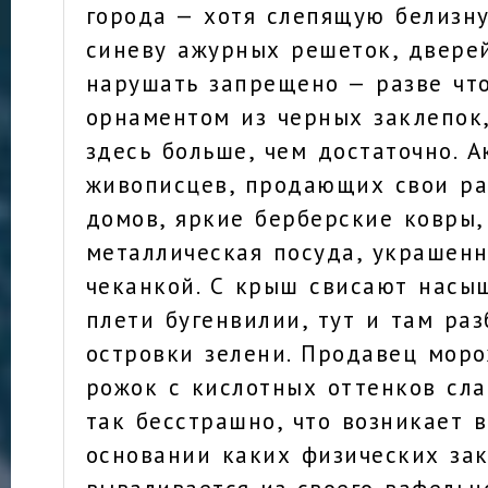
города — хотя слепящую белизну
синеву ажурных решеток, двере
нарушать запрещено — разве чт
орнаментом из черных заклепок
здесь больше, чем достаточно. 
живописцев, продающих свои ра
домов, яркие берберские ковры,
металлическая посуда, украшен
чеканкой. С крыш свисают насы
плети бугенвилии, тут и там ра
островки зелени. Продавец моро
рожок с кислотных оттенков сл
так бесстрашно, что возникает в
основании каких физических зак
вываливается из своего вафельно