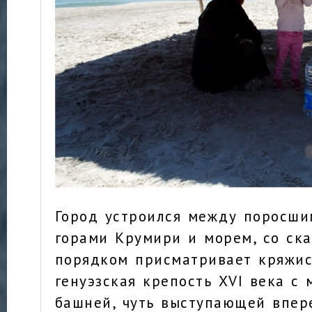
Город устроился между поросши
горами Крумири и морем, со ска
порядком присматривает кряжис
генуэзская крепость XVI века с 
башней, чуть выступающей впер