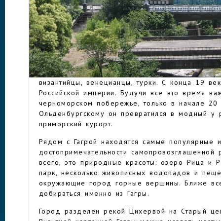
внутреннего паспорта. Аэропорт Адлера наход
километрах от госграницы. Доехать до нее м
автобусе и такси. На личной или арендованно
возникнуть сложности, связанные с очередям
Начало своей истории Гагра ведет со 2-го ве
ГАГРА
греческие купцы заложили город Триглиф. За
много раз менял название и хозяев, им владе
византийцы, венецианцы, турки. С конца 19 век
Российской империи. Будучи все это время ва
черноморском побережье, только в начале 20
Ольденбургскому он превратился в модный у р
приморский курорт.
Рядом с Гагрой находятся самые популярные 
достопримечательности самопровозглашенной 
всего, это природные красоты: озеро Рица и 
парк, несколько живописных водопадов и пеще
окружающие город горные вершины. Ближе все
добираться именно из Гагры.
Город разделен рекой Цихервой на Старый цен