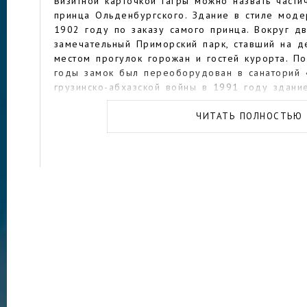
Визитной карточкой Гагры можно назвать част
принца Ольденбургского. Здание в стиле мод
1902 году по заказу самого принца. Вокруг д
замечательный Приморский парк, ставший на 
местом прогулок горожан и гостей курорта. По
годы замок был переоборудован в санаторий 
грузинско-абхазской войны в 1991 году здани
обстрелов, сегодня он закрыт для посещения
ЧИТАТЬ ПОЛНОСТЬЮ
Зато свободно можно гулять в Приморском па
аллей и цветущих клумб летом работают неско
аттракционов для детей, веревочный парк и т
собрано около 600 растений и пальм со всего
прогулок каждый вечер отправляются в плава
Древнейшая постройка в окрестностях Гагры —
Абаата, возведенная римлянами в 5-6 веках. 
она несколько раз подверглась разрушениям и
восстанавливалась. В начале 20-го века основ
Ольденбургский решил построить на территор
гостиницу, для чего пришлось разрушить часть
наших дней сохранились только руины крепост