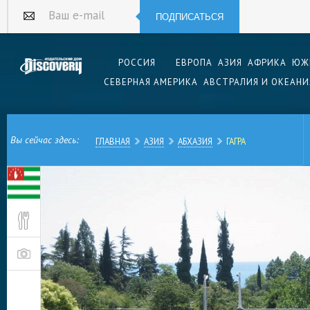
ПОДПИСАТЬСЯ
Ваш e-mail
РОССИЯ
ЕВРОПА
АЗИЯ
АФРИКА
ЮЖ
СЕВЕРНАЯ АМЕРИКА
АВСТРАЛИЯ И ОКЕАНИ
Вы сейчас здесь:
ГЛАВНАЯ
АЗИЯ
АБХАЗИЯ
ГАГРА
Легендарный курортный город в Абхазии, посл
формально отделенный от России, продолжает 
гости каждый год десятки тысяч туристов из н
Красивейшая природа, исторические памятник
— главные «магниты» для путешественников.
Как оказалось, граница между странами не явл
преградой для граждан РФ. Для посещения Аб