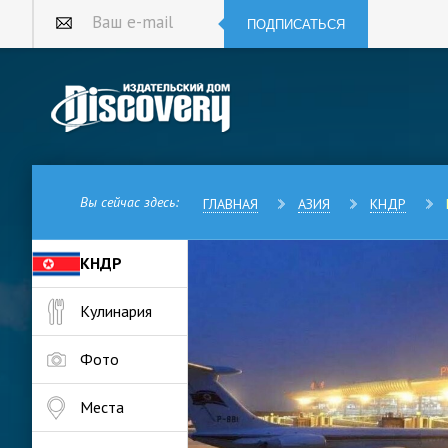
ПОДПИСАТЬСЯ
Ваш e-mail
Вы сейчас здесь:
ГЛАВНАЯ
АЗИЯ
КНДР
КНДР
Пхеньян – столица и крупнейш
Кулинария
мире также под сокращенным 
на Корейском полуострове. В 
Фото
Пхеньян расположен в месте 
территорию города протекает 
Места
историков, первое поселение в
под именем Вангомсон, позже