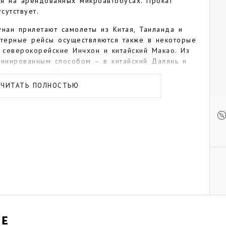
я на арендованных микроавтобусах. Прокат
сутствует.
нан прилетают самолеты из Китая, Таиланда и
ртерные рейсы осуществляются также в некоторые
северокорейские Инчхон и китайский Макао. Из
инированным способом – в китайский Далянь и
примерно за 27 часов.
ЧИТАТЬ ПОЛНОСТЬЮ
гих стран Восточной Европы столица Северной
 социализма. Широкие проспекты и бульвары,
тного транспорта, небольшое по столичным
лицах в рабочие дни. Старинной постройки в
, в годы Корейской войны Пхеньян пережил
рдировок. Также обращает на себя внимание
ов и мемориалов, посвященных революции и
Р – Ким Ир Сену.
ьяне – 105-этажный отель «Рюгён» высотой 332
 очень заметным сооружением является
ент идей Чучхе» на берегу реки Тэдонган,
. Он был открыт к 70-летию Ким Ир Сена. На
НЕ
ремя загорается большой яркий факел.