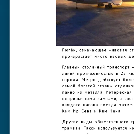
государства Кочосон. Позже г
вошел в состав Силлы.
С конца XIX столетия, в эпох
японского колониального прав
Пхёнан-Намдо. После окончан
ПХЕНЬЯН
независимость от южной части
социалистического государств
Рюгён, означающее «ивовая ст
произрастает много ивовых д
Главный столичный транспорт 
линий протяженностью в 22 ки
города. Метро действует бол
самой богатой страны отделко
панно из металла. Интересная
непривычными лампами, а свет
каждого вагона поезда разме
Ким Ир Сена и Ким Чена.
Другие виды общественного т
трамваи. Такси используется 