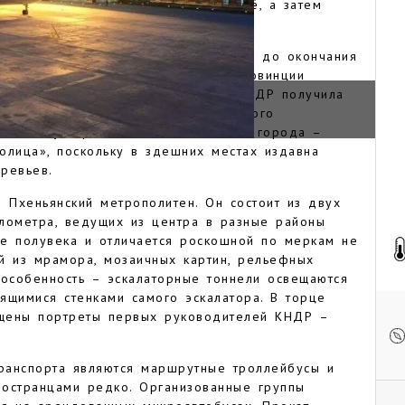
ород стал частью государства Когурё, а затем
у правления династии Чосон и вплоть до окончания
ления Пхеньян являлся столицей провинции
ия Корейской войны в 1953 году КНДР получила
 Кореи, а город стал столицей первого
а на полуострове. Одно из названий города –
олица», поскольку в здешних местах издавна
еревьев.
– Пхеньянский метрополитен. Он состоит из двух
лометра, ведущих из центра в разные районы
ее полувека и отличается роскошной по меркам не
й из мрамора, мозаичных картин, рельефных
 особенность – эскалаторные тоннели освещаются
ящимися стенками самого эскалатора. В торце
щены портреты первых руководителей КНДР –
ранспорта являются маршрутные троллейбусы и
иностранцами редко. Организованные группы