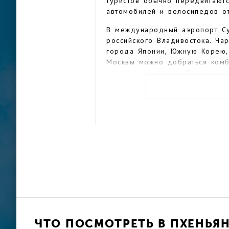
туристов обычно передвигаютс
автомобилей и велосипедов от
В международный аэропорт Су
российского Владивостока. Ча
города Японии, Южную Корею, 
Москвы можно добраться комб
далее поездом до Пхеньяна, 
Приезжающим из России и дру
Кореи сразу напомнит о годах
минимум яркой рекламы и час
меркам количество людей на у
городе почти не сохранилось
множество обстрелов и бомба
множество огромных памятник
основателю современного КНД
Самое высокое здание в Пхен
метра. Более низким, но тоже
грандиозный гранитный «Монум
возвышающийся на 170 метров
ЧТО ПОСМОТРЕТЬ В ПХЕНЬЯ
вершине обелиска в темное в