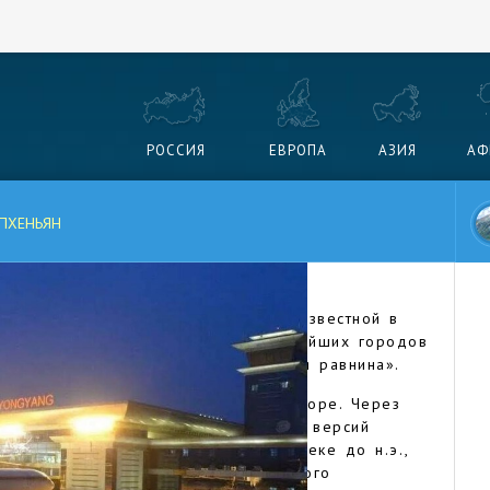
РОССИЯ
ЕВРОПА
АЗИЯ
АФ
ПХЕНЬЯН
ий город Северной Кореи, страны известной в
названием КНДР. Это один из старейших городов
переводе имя означает «приморская равнина».
впадения реки Тэдонган в Желтое море. Через
также река Потхонган. По одной из версий
 этих местах было основано в III веке до н.э.,
 оно стало столицей древнекорейского