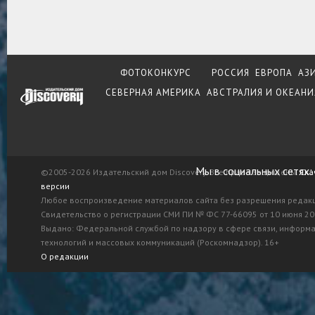
ФОТОКОНКУРС
РОССИЯ
ЕВРОПА
АЗ
СЕВЕРНАЯ АМЕРИКА
АВСТРАЛИЯ И ОКЕАНИ
Мы в социальных сетях:
©2005-2026 Издательский дом Discovery. Все права защищены.
Ска
версии
Любое воспроизведение материалов сайта без разрешения редак
Свидетельство о регистрации СМИ ПИ № ФС 77-66095 от 10 июня 201
Выдано: Федеральной службой по надзору в сфере связи, информ
технологий и массовых коммуникаций (Роскомнадзор). 16+
О редакции