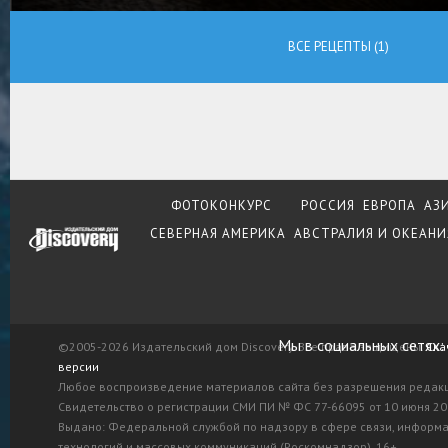
ВСЕ РЕЦЕПТЫ (1)
ФОТОКОНКУРС
РОССИЯ
ЕВРОПА
АЗ
СЕВЕРНАЯ АМЕРИКА
АВСТРАЛИЯ И ОКЕАНИ
Мы в социальных сетях:
©2005-2026 Издательский дом Discovery. Все права защищены.
Ска
версии
Любое воспроизведение материалов сайта без разрешения редак
Свидетельство о регистрации СМИ ПИ № ФС 77-66095 от 10 июня 201
Выдано: Федеральной службой по надзору в сфере связи, информ
технологий и массовых коммуникаций (Роскомнадзор). 16+