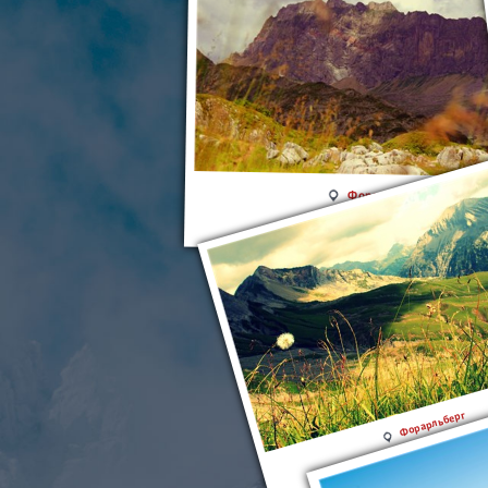
Форарльберг
Форарльберг