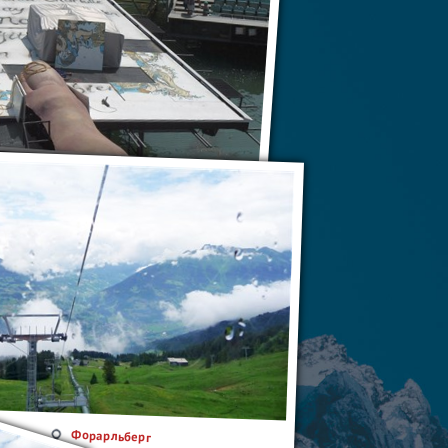
Форарльберг
Форарльберг