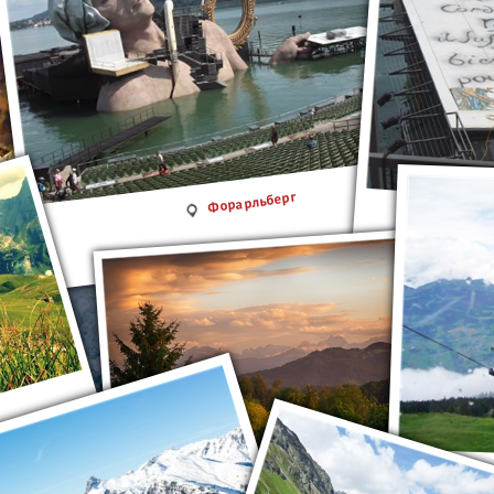
Форарльберг
Форарльберг