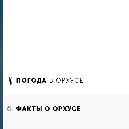
женщин в истории и культуре (включает посто
женщин с доисторических времен до наших дн
девочек и мальчиков»), Музей доисторической
каменного, бронзового и железного веков, а 
неподалеку от Орхуса мумией умершего окол
человека, Музей викингов (как часть музея до
любителей природы в городе располагается о
ботанический сад, где на площади в 21 гекта
видов растений, включая и экзотические. Ну а
и не только) отдыха можно порекомендовать ц
есть бесконечное количество аттракционов (эк
водных развлечений, ресторанов и кафе, прос
кинотеатр.
ПОГОДА
В ОРХУСЕ
ФАКТЫ О ОРХУСЕ