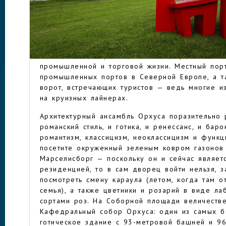
История Орхуса насчитывает более 1000 лет 
в документах в 948 году. Активно развивался
эпидемию чумы в XIV веке и сражения времен
ОРХУС
Его современную историю развития можно отсч
века, когда постройка железной дороги полож
промышленной и торговой жизни. Местный пор
промышленных портов в Северной Европе, а т
ворот, встречающих туристов — ведь многие и
на круизных лайнерах.
Архитектурный ансамбль Орхуса поразительно 
романский стиль, и готика, и ренессанс, и бар
романтизм, классицизм, неоклассицизм и функц
посетите окруженный зеленым ковром газоно
Марселисборг — поскольку он и сейчас являет
резиденцией, то в сам дворец войти нельзя, 
посмотреть смену караула (летом, когда там о
семья), а также цветники и розарий в виде л
сортами роз. На Соборной площади величеств
Кафедральный собор Орхуса: один из самых б
готическое здание с 93-метровой башней и 