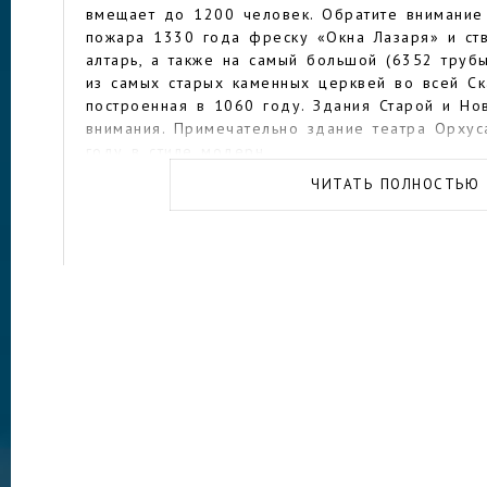
вмещает до 1200 человек. Обратите внимание
пожара 1330 года фреску «Окна Лазаря» и ст
алтарь, а также на самый большой (6352 трубы
из самых старых каменных церквей во всей С
построенная в 1060 году. Здания Старой и Но
внимания. Примечательно здание театра Орхус
году в стиле модерн.
ЧИТАТЬ ПОЛНОСТЬЮ
Вообще же главная городская достопримечател
Старый город Орхуса (Ден Гамле Бю), который
музей под открытым небом. Сюда в начале XX
старинные дома со всех уголков страны: разб
бревнышку, пронумеровывали и собирали зан
(самому старому из которых более 560 лет) 
мощеные улочки, а в самих домиках разместили
аптеки, мастерские, харчевни и кондитерские 
столетия назад. На старинный быт можно не пр
приобщиться к нему — все можно пощупать и п
музея, в городе есть и другие, тоже соверше
расположенный в современном здании в виде
искусств, Женский музей, рассказывающий о же