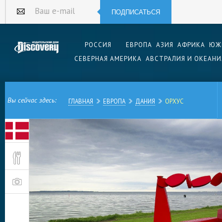
ПОДПИСАТЬСЯ
Ваш e-mail
РОССИЯ
ЕВРОПА
АЗИЯ
АФРИКА
ЮЖ
СЕВЕРНАЯ АМЕРИКА
АВСТРАЛИЯ И ОКЕАНИ
Вы сейчас здесь:
ГЛАВНАЯ
ЕВРОПА
ДАНИЯ
ОРХУС
Дания — страна древних городов с готической
одновременно, как и другие скандинавские стр
современная и быстро развивающаяся. Распол
полуострова Ютландия, второй по величине г
по важности порт, город Орхус, как раз являе
это может сочетаться — атмосфера старины и
торговое развитие, насыщенная культурная жиз
улочек. Словом, в Орхусе красиво, интересно и