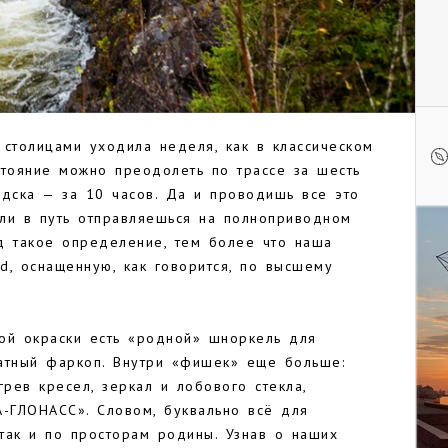
 столицами уходила неделя, как в классическом
стояние можно преодолеть по трассе за шесть
одска — за 10 часов. Да и проводишь все это
ли в путь отправляешься на полноприводном
д такое определение, тем более что наша
d, оснащенную, как говорится, по высшему
й окраски есть «родной» шноркель для
тный фаркоп. Внутри «фишек» еще больше:
грев кресел, зеркал и лобового стекла,
А-ГЛОНАСС». Словом, буквально всё для
так и по просторам родины. Узнав о наших