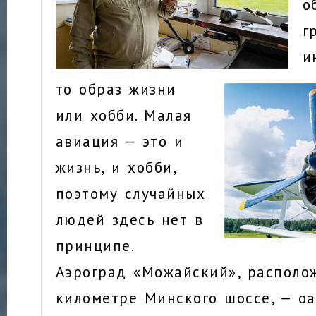
о
г
и
то образ жизни
или хобби. Малая
авиация — это и
жизнь, и хобби,
поэтому случайных
людей здесь нет в
принципе.
Аэроград «Можайский», располо
километре Минского шоссе, — о