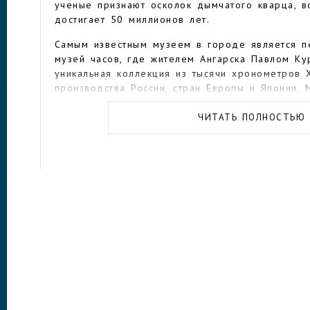
ученые признают осколок дымчатого кварца, в
достигает 50 миллионов лет.
Самым известным музеем в городе является п
музей часов, где жителем Ангарска Павлом К
уникальная коллекция из тысячи хронометров X
производства России, стран Европы и Японии. 
занимает 10 залов. Часы произведены из брон
мрамора и даже дерева: настенных, наручных,
ЧИТАТЬ ПОЛНОСТЬЮ
музыкальных. Здесь стремится побывать каждый
приезжают групповые экскурсии.
Интерес вызывает также музей «Старая кварти
воссоздан интерьер типичной квартиры в Анга
старые вещи помогают окунуться в атмосферу
советских граждан.
Городской музей Победы предлагает ознакомит
Отечественной войны, бойцах из числа горожа
себя архивные фотографии и подлинные доку
боевые знамена и награды, личные вещи и ор
поисковыми отрядами. На территории музея ра