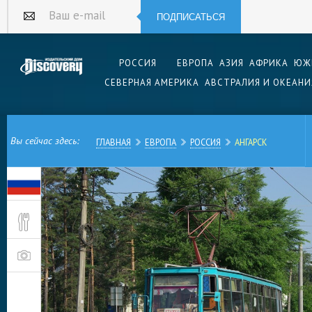
ПОДПИСАТЬСЯ
Ваш e-mail
РОССИЯ
ЕВРОПА
АЗИЯ
АФРИКА
ЮЖ
СЕВЕРНАЯ АМЕРИКА
АВСТРАЛИЯ И ОКЕАНИ
Вы сейчас здесь:
ГЛАВНАЯ
ЕВРОПА
РОССИЯ
АНГАРСК
Российский город Ангарск, расположенный в Ир
Восточной Сибири известен как крупный пром
химической и атомной промышленности. Кроме 
первый в России частный музей часов.
Ангарск возник во второй половине ХХ столети
Второй мировой войны. На берегах реки Анга
поселок для строителей первых промышленных