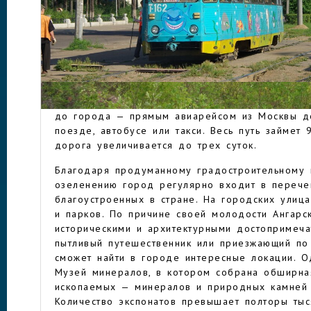
них стали добровольцы из числа советской мо
значительную помощь в возведении предприят
оказали заключенные местных колоний. В конц
возникла крупнейшая в Азии промышленная зо
километров.
АНГАРСК
Через Ангарск проходят Транссибирская магис
автотрасса «Байкал». Самый быстрый и комфор
до города — прямым авиарейсом из Москвы до
поезде, автобусе или такси. Весь путь займет 
дорога увеличивается до трех суток.
Благодаря продуманному градостроительному 
озеленению город регулярно входит в перече
благоустроенных в стране. На городских улица
и парков. По причине своей молодости Ангарс
историческими и архитектурными достопримеча
пытливый путешественник или приезжающий п
сможет найти в городе интересные локации. Од
Музей минералов, в котором собрана обширна
ископаемых — минералов и природных камней 
Количество экспонатов превышает полторы ты