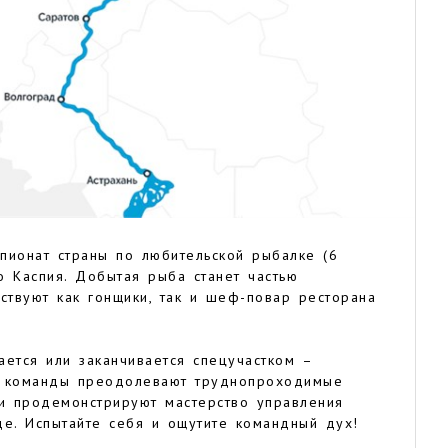
пионат страны по любительской рыбалке (6
о Каспия. Добытая рыба станет частью
ствуют как гонщики, так и шеф-повар ресторана
ется или заканчивается спецучастком –
м команды преодолевают труднопроходимые
ики продемонстрируют мастерство управления
де. Испытайте себя и ощутите командный дух!