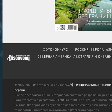
ФОТОКОНКУРС
РОССИЯ
ЕВРОПА
АЗ
СЕВЕРНАЯ АМЕРИКА
АВСТРАЛИЯ И ОКЕАНИ
Мы в социальных сетях:
©2005-2026 Издательский дом Discovery. Все права защищены.
Ска
версии
Любое воспроизведение материалов сайта без разрешения редак
Свидетельство о регистрации СМИ ПИ № ФС 77-66095 от 10 июня 201
Выдано: Федеральной службой по надзору в сфере связи, информ
технологий и массовых коммуникаций (Роскомнадзор). 16+