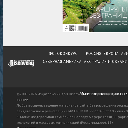
ФОТОКОНКУРС
РОССИЯ
ЕВРОПА
АЗ
СЕВЕРНАЯ АМЕРИКА
АВСТРАЛИЯ И ОКЕАНИ
Мы в социальных сетях:
©2005-2026 Издательский дом Discovery. Все права защищены.
Ска
версии
Любое воспроизведение материалов сайта без разрешения редак
Свидетельство о регистрации СМИ ПИ № ФС 77-66095 от 10 июня 201
Выдано: Федеральной службой по надзору в сфере связи, информ
технологий и массовых коммуникаций (Роскомнадзор). 16+